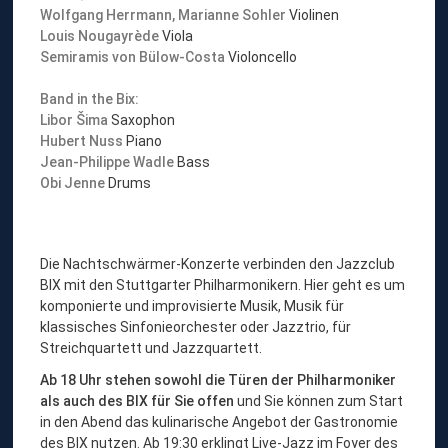
Wolfgang Herrmann
,
Marianne Sohler
Violinen
Louis Nougayrède
Viola
Semiramis von Bülow-Costa
Violoncello
Band in the Bix:
Libor Šima
Saxophon
Hubert Nuss
Piano
Jean-Philippe Wadle
Bass
Obi Jenne
Drums
Die Nachtschwärmer-Konzerte verbinden den Jazzclub
BIX mit den Stuttgarter Philharmonikern. Hier geht es um
komponierte und improvisierte Musik, Musik für
klassisches Sinfonieorchester oder Jazztrio, für
Streichquartett und Jazzquartett.
Ab 18 Uhr stehen sowohl die Türen der Philharmoniker
als auch des BIX für Sie offen
und Sie können zum Start
in den Abend das kulinarische Angebot der Gastronomie
des BIX nutzen. Ab 19:30 erklingt Live-Jazz im Foyer des