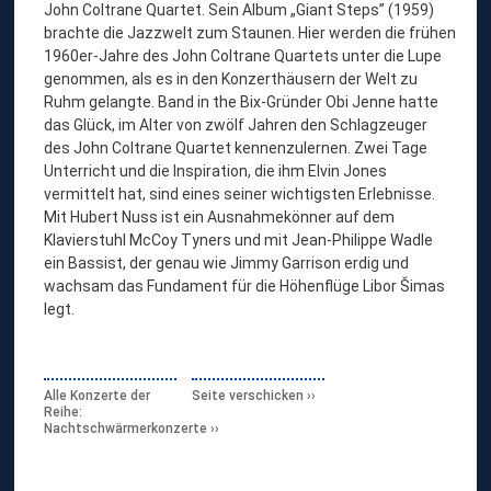
John Coltrane Quartet. Sein Album „Giant Steps” (1959)
brachte die Jazzwelt zum Staunen. Hier werden die frühen
1960er-Jahre des John Coltrane Quartets unter die Lupe
genommen, als es in den Konzerthäusern der Welt zu
Ruhm gelangte. Band in the Bix-Gründer Obi Jenne hatte
das Glück, im Alter von zwölf Jahren den Schlagzeuger
des John Coltrane Quartet kennenzulernen. Zwei Tage
Unterricht und die Inspiration, die ihm Elvin Jones
vermittelt hat, sind eines seiner wichtigsten Erlebnisse.
Mit Hubert Nuss ist ein Ausnahmekönner auf dem
Klavierstuhl McCoy Tyners und mit Jean-Philippe Wadle
ein Bassist, der genau wie Jimmy Garrison erdig und
wachsam das Fundament für die Höhenflüge Libor Šimas
legt.
Alle Konzerte der
Seite verschicken
Reihe:
Nachtschwärmerkonzerte