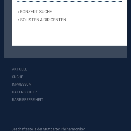
KONZERT-SUCHE
SOLISTEN & DIRIGENTEN
AKTUELL
SUCHE
IMPRESSUM
DATENSCHUTZ
BARRIEREFREIHEIT
Geschäftsstelle der Stuttgarter Philharmoniker