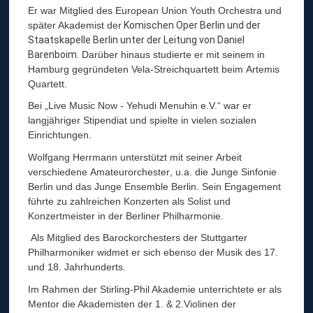
E
Er war Mitglied des European Union Youth Orchestra und
R
später Akademist der
Komischen Oper Berlin und der
R
Staatskapelle Berlin unter der Leitung von Daniel
M
Barenboim.
Darüber hinaus studierte er mit seinem in
A
N
Hamburg gegründeten Vela-Streichquartett beim
Artemis
N
Quartett.
Bei „Live Music Now - Yehudi Menuhin e.V.“ war er
langjähriger Stipendiat und spielte in vielen
sozialen
Einrichtungen.
Wolfgang Herrmann unterstützt mit seiner Arbeit
verschiedene Amateurorchester, u.a. die Junge Sinfonie
Berlin und das Junge Ensemble Berlin. Sein Engagement
führte zu zahlreichen Konzerten als Solist und
Konzertmeister in der Berliner Philharmonie.
Als Mitglied des Barockorchesters der Stuttgarter
Philharmoniker widmet er sich ebenso der
Musik des 17.
und 18. Jahrhunderts.
Im Rahmen der Stirling-Phil Akademie unterrichtete er als
Mentor die Akademisten der 1. & 2.Violinen der