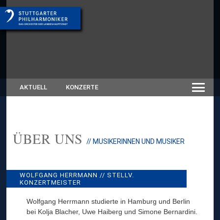
AKTUELL
KONZERTE
ÜBER UNS
:
// MUSIKERINNEN UND MUSIKER
W
O
L
F
WOLFGANG HERRMANN // STELLV.
G
KONZERTMEISTER
A
N
Wolfgang Herrmann studierte in Hamburg und Berlin
G
bei Kolja Blacher, Uwe Haiberg und Simone
Bernardini.
H