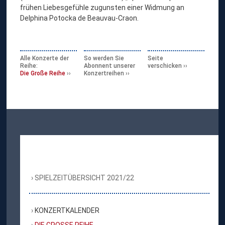
frühen Liebesgefühle zugunsten einer Widmung an
Delphina Potocka de Beauvau-Craon.
Alle Konzerte der
So werden Sie
Seite
Reihe:
Abonnent unserer
verschicken
Die Große Reihe
Konzertreihen
SPIELZEITÜBERSICHT 2021/22
KONZERTKALENDER
DIE GROSSE REIHE