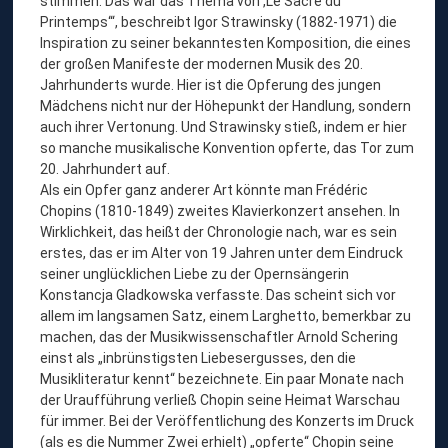
stimmen. Das war das Thema von ,Le Sacre du
Printemps‘“, beschreibt Igor Strawinsky (1882-1971) die
Inspiration zu seiner bekanntesten Komposition, die eines
der großen Manifeste der modernen Musik des 20.
Jahrhunderts wurde. Hier ist die Opferung des jungen
Mädchens nicht nur der Höhepunkt der Handlung, sondern
auch ihrer Vertonung. Und Strawinsky stieß, indem er hier
so manche musikalische Konvention opferte, das Tor zum
20. Jahrhundert auf.
Als ein Opfer ganz anderer Art könnte man Frédéric
Chopins (1810-1849) zweites Klavierkonzert ansehen. In
Wirklichkeit, das heißt der Chronologie nach, war es sein
erstes, das er im Alter von 19 Jahren unter dem Eindruck
seiner unglücklichen Liebe zu der Opernsängerin
Konstancja Gladkowska verfasste. Das scheint sich vor
allem im langsamen Satz, einem Larghetto, bemerkbar zu
machen, das der Musikwissenschaftler Arnold Schering
einst als „inbrünstigsten Liebesergusses, den die
Musikliteratur kennt“ bezeichnete. Ein paar Monate nach
der Uraufführung verließ Chopin seine Heimat Warschau
für immer. Bei der Veröffentlichung des Konzerts im Druck
(als es die Nummer Zwei erhielt) „opferte“ Chopin seine