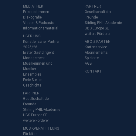
MEDIATHEK
PARTNER
Pressestimmen
Gesellschaft der
Diskografie
Freunde
Videos & Podcasts
Stirling-PHIL-Akademie
Informationsmaterial
UBS Europe SE
weitere Förderer
ÜBER UNS
Künstlerischer Partner
ABO & KARTEN
2025/26
Kartenservice
Erster Gastdirigent
Abonnements
Management
Spielorte
t
Musikerinnen und
AGB
Musiker
KONTAKT
Ensembles
Freie Stellen
Geschichte
PARTNER
Gesellschaft der
Freunde
Stirling-PHIL-Akademie
UBS Europe SE
weitere Förderer
MUSIKVERMITTLUNG
Für Kitas