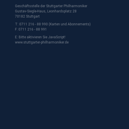
Geschäftsstelle der Stuttgarter Philharmoniker
Gustav-Siegle-Haus, Leonhardsplatz 28
70182 Stuttgart
T: 0711 216 - 88 990 (Karten und Abonnements)
F: 0711 216 - 88 991
E:
Bitte aktivieren Sie JavaScript!
www.stuttgarter-philharmoniker.de