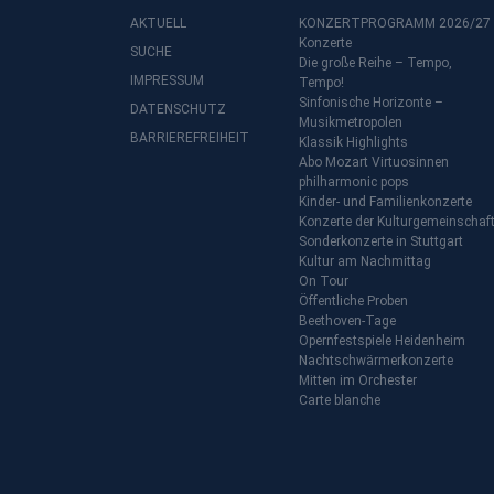
AKTUELL
KONZERTPROGRAMM 2026/27
Konzerte
SUCHE
Die große Reihe – Tempo,
IMPRESSUM
Tempo!
Sinfonische Horizonte –
DATENSCHUTZ
Musikmetropolen
BARRIEREFREIHEIT
Klassik Highlights
Abo Mozart Virtuosinnen
philharmonic pops
Kinder- und Familienkonzerte
Konzerte der Kulturgemeinschaf
Sonderkonzerte in Stuttgart
Kultur am Nachmittag
On Tour
Öffentliche Proben
Beethoven-Tage
Opernfestspiele Heidenheim
Nachtschwärmerkonzerte
Mitten im Orchester
Carte blanche