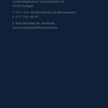
Gustav-Siegle-Haus, Leonhardsplatz 28
70182 Stuttgart
T: 0711 216 - 88 990 (Karten und Abonnements)
F: 0711 216 - 88 991
E:
Bitte aktivieren Sie JavaScript!
www.stuttgarter-philharmoniker.de