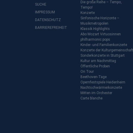
Die große Reihe – Tempo,
SUCHE
Tempo!
IMPRESSUM
Konzerte
Sinfonische Horizonte –
DATENSCHUTZ
Musikmetropolen
BARRIEREFREIHEIT
Klassik Highlights
Abo Mozart Virtuosinnen
philharmonic pops
Kinder- und Familienkonzerte
Konzerte der Kulturgemeinschaf
Sonderkonzerte in Stuttgart
Kultur am Nachmittag
Öffentliche Proben
On Tour
Beethoven-Tage
Opernfestspiele Heidenheim
Nachtschwärmerkonzerte
Mitten im Orchester
Carte blanche