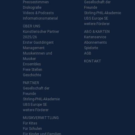
Pressestimmen
Gesellschaft der
Diskografie
Freunde
Videos & Podcasts
Stirling-PHIL-Akademie
Informationsmaterial
UBS Europe SE
weitere Förderer
ÜBER UNS
Künstlerischer Partner
ABO & KARTEN
2025/26
Kartenservice
Erster Gastdirigent
Abonnements
Management
Spielorte
t
Musikerinnen und
AGB
Musiker
KONTAKT
Ensembles
Freie Stellen
Geschichte
PARTNER
Gesellschaft der
Freunde
Stirling-PHIL-Akademie
UBS Europe SE
weitere Förderer
MUSIKVERMITTLUNG
Für Kitas
Für Schulen
Für Kinder und Familien