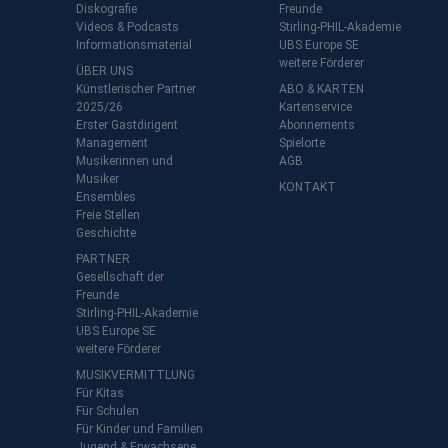
Diskografie
Freunde
Videos & Podcasts
Stirling-PHIL-Akademie
Informationsmaterial
UBS Europe SE
weitere Förderer
ÜBER UNS
Künstlerischer Partner
ABO & KARTEN
2025/26
Kartenservice
Erster Gastdirigent
Abonnements
Management
Spielorte
t
Musikerinnen und
AGB
Musiker
KONTAKT
Ensembles
Freie Stellen
Geschichte
PARTNER
Gesellschaft der
Freunde
Stirling-PHIL-Akademie
UBS Europe SE
weitere Förderer
MUSIKVERMITTLUNG
Für Kitas
Für Schulen
Für Kinder und Familien
Jugend & Erwachsene