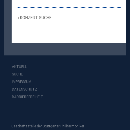
KONZERT-SUCHE
AKTUELL
SUCHE
IMPRESSUM
DATENSCHUTZ
BARRIEREFREIHEIT
Geschäftsstelle der Stuttgarter Philharmoniker