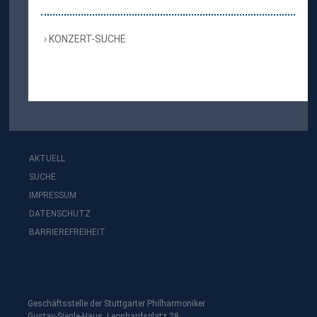
KONZERT-SUCHE
AKTUELL
SUCHE
IMPRESSUM
DATENSCHUTZ
BARRIEREFREIHEIT
Geschäftsstelle der Stuttgarter Philharmoniker
Gustav-Siegle-Haus, Leonhardsplatz 28