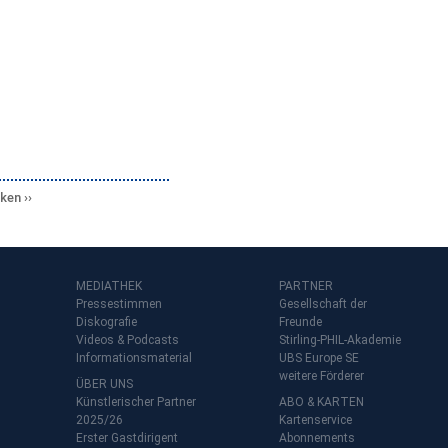
cken
MEDIATHEK
PARTNER
Pressestimmen
Gesellschaft der
Diskografie
Freunde
Videos & Podcasts
Stirling-PHIL-Akademie
Informationsmaterial
UBS Europe SE
weitere Förderer
ÜBER UNS
Künstlerischer Partner
ABO & KARTEN
2025/26
Kartenservice
Erster Gastdirigent
Abonnements