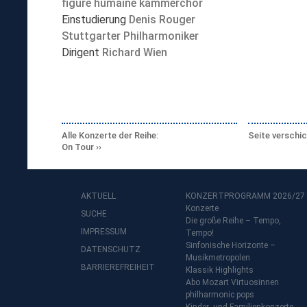
figure humaine kammerchor
Einstudierung
Denis Rouger
Stuttgarter Philharmoniker
Dirigent
Richard Wien
Alle Konzerte der Reihe:
Seite verschi
On Tour
AKTUELL
KONZERTPROGRAMM 2026/27
Konzerte
SUCHE
Die große Reihe – Tempo,
IMPRESSUM
Tempo!
Sinfonische Horizonte –
DATENSCHUTZ
Musikmetropolen
BARRIEREFREIHEIT
Klassik Highlights
Abo Mozart Virtuosinnen
philharmonic pops