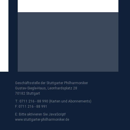
Geschäftsstelle der Stuttgarter Philharmoniker
Gustav-Siegle-Haus, Leonhardsplatz 28
70182 Stuttgart
T: 0711 216 - 88 990 (Karten und Abonnements)
F: 0711 216 - 88 991
E:
Bitte aktivieren Sie JavaScript!
www.stuttgarter-philharmoniker.de