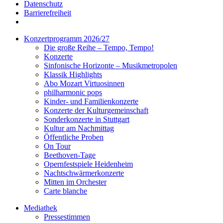
Datenschutz
Barrierefreiheit
Konzertprogramm 2026/27
Die große Reihe – Tempo, Tempo!
Konzerte
Sinfonische Horizonte – Musikmetropolen
Klassik Highlights
Abo Mozart Virtuosinnen
philharmonic pops
Kinder- und Familienkonzerte
Konzerte der Kulturgemeinschaft
Sonderkonzerte in Stuttgart
Kultur am Nachmittag
Öffentliche Proben
On Tour
Beethoven-Tage
Opernfestspiele Heidenheim
Nachtschwärmerkonzerte
Mitten im Orchester
Carte blanche
Mediathek
Pressestimmen