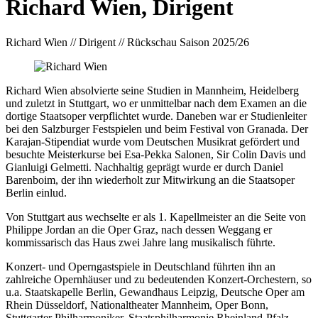
Richard Wien, Dirigent
Richard Wien // Dirigent
// Rückschau Saison 2025/26
Richard Wien absolvierte seine Studien in Mannheim, Heidelberg
und zuletzt in Stuttgart, wo er unmittelbar nach dem Examen an die
dortige Staatsoper verpflichtet wurde. Daneben war er Studienleiter
bei den Salzburger Festspielen und beim Festival von Granada. Der
Karajan-Stipendiat wurde vom Deutschen Musikrat gefördert und
besuchte Meisterkurse bei Esa-Pekka Salonen, Sir Colin Davis und
Gianluigi Gelmetti. Nachhaltig geprägt wurde er durch Daniel
Barenboim, der ihn wiederholt zur Mitwirkung an die Staatsoper
Berlin einlud.
Von Stuttgart aus wechselte er als 1. Kapellmeister an die Seite von
Philippe Jordan an die Oper Graz, nach dessen Weggang er
kommissarisch das Haus zwei Jahre lang musikalisch führte.
Konzert- und Operngastspiele in Deutschland führten ihn an
zahlreiche Opernhäuser und zu bedeutenden Konzert-Orchestern, so
u.a. Staatskapelle Berlin, Gewandhaus Leipzig, Deutsche Oper am
Rhein Düsseldorf, Nationaltheater Mannheim, Oper Bonn,
Stuttgarter Philharmoniker, Staatsphilharmonie Rheinland-Pfalz,