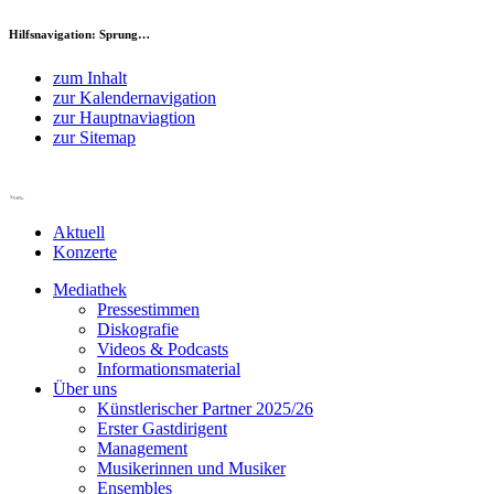
Hilfsnavigation: Sprung…
zum Inhalt
zur Kalendernavigation
zur Hauptnaviagtion
zur Sitemap
Aktuell
Konzerte
Mediathek
Pressestimmen
Diskografie
Videos & Podcasts
Informationsmaterial
Über uns
Künstlerischer Partner 2025/26
Erster Gastdirigent
Management
Musikerinnen und Musiker
Ensembles