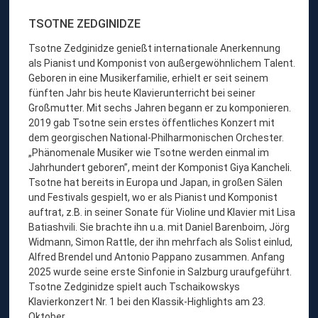
TSOTNE ZEDGINIDZE
Tsotne Zedginidze genießt internationale Anerkennung
als Pianist und Komponist von außergewöhnlichem Talent.
Geboren in eine Musikerfamilie, erhielt er seit seinem
fünften Jahr bis heute Klavierunterricht bei seiner
Großmutter. Mit sechs Jahren begann er zu komponieren.
2019 gab Tsotne sein erstes öffentliches Konzert mit
dem georgischen National-Philharmonischen Orchester.
„Phänomenale Musiker wie Tsotne werden einmal im
Jahrhundert geboren”, meint der Komponist Giya Kancheli.
Tsotne hat bereits in Europa und Japan, in großen Sälen
und Festivals gespielt, wo er als Pianist und Komponist
auftrat, z.B. in seiner Sonate für Violine und Klavier mit Lisa
Batiashvili. Sie brachte ihn u.a. mit Daniel Barenboim, Jörg
Widmann, Simon Rattle, der ihn mehrfach als Solist einlud,
Alfred Brendel und Antonio Pappano zusammen. Anfang
2025 wurde seine erste Sinfonie in Salzburg uraufgeführt.
Tsotne Zedginidze spielt auch Tschaikowskys
Klavierkonzert Nr. 1 bei den Klassik-Highlights am 23.
Oktober.