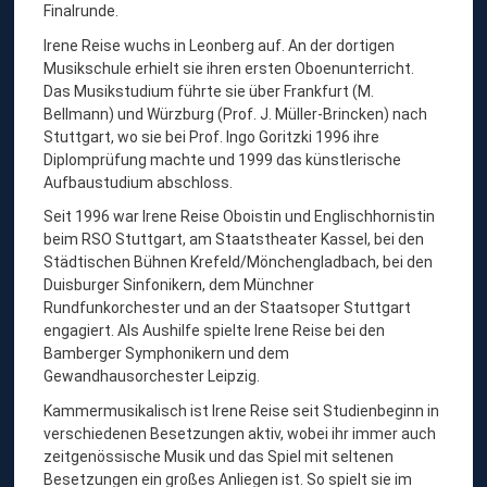
E
Finalrunde.
Irene Reise wuchs in Leonberg auf. An der dortigen
Musikschule erhielt sie ihren ersten Oboenunterricht.
Das Musikstudium führte sie über Frankfurt (M.
Bellmann) und Würzburg (Prof. J. Müller-Brincken) nach
Stuttgart, wo sie bei Prof. Ingo Goritzki 1996 ihre
Diplomprüfung machte und 1999 das künstlerische
Aufbaustudium abschloss.
Seit 1996 war Irene Reise Oboistin und Englischhornistin
beim RSO Stuttgart, am Staatstheater Kassel, bei den
Städtischen Bühnen Krefeld/Mönchengladbach, bei den
Duisburger Sinfonikern, dem Münchner
Rundfunkorchester und an der Staatsoper Stuttgart
engagiert. Als Aushilfe spielte Irene Reise bei den
Bamberger Symphonikern und dem
Gewandhausorchester Leipzig.
Kammermusikalisch ist Irene Reise seit Studienbeginn in
verschiedenen Besetzungen aktiv, wobei ihr immer auch
zeitgenössische Musik und das Spiel mit seltenen
Besetzungen ein großes Anliegen ist. So spielt sie im