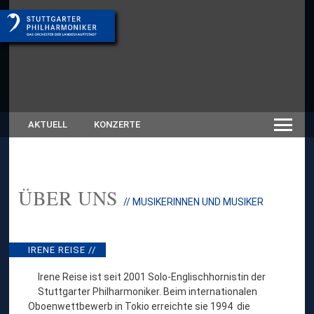
AKTUELL
KONZERTE
ÜBER UNS
:
// MUSIKERINNEN UND MUSIKER
I
R
E
N
IRENE REISE //
E
R
Irene Reise ist seit 2001 Solo-Englischhornistin der
E
Stuttgarter Philharmoniker. Beim internationalen
I
Oboenwettbewerb in Tokio erreichte sie 1994 die
S