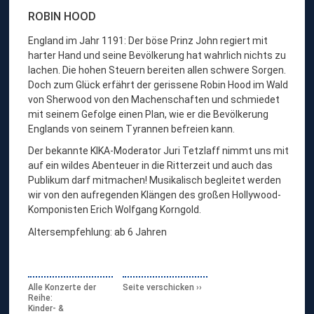
F
ROBIN HOOD
a
England im Jahr 1191: Der böse Prinz John regiert mit
m
harter Hand und seine Bevölkerung hat wahrlich nichts zu
i
lachen. Die hohen Steuern bereiten allen schwere Sorgen.
l
Doch zum Glück erfährt der gerissene Robin Hood im Wald
i
von Sherwood von den Machenschaften und schmiedet
e
mit seinem Gefolge einen Plan, wie er die Bevölkerung
n
Englands von seinem Tyrannen befreien kann.
“
Der bekannte KIKA-Moderator Juri Tetzlaff nimmt uns mit
auf ein wildes Abenteuer in die Ritterzeit und auch das
Publikum darf mitmachen! Musikalisch begleitet werden
wir von den aufregenden Klängen des großen Hollywood-
Komponisten Erich Wolfgang Korngold.
Altersempfehlung: ab 6 Jahren
Alle Konzerte der
Seite verschicken
Reihe:
Kinder- &