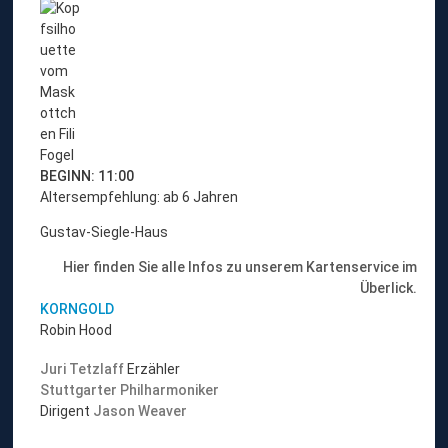
z
u
m
A
n
g
e
b
o
BEGINN: 11:00
t
Altersempfehlung: ab 6 Jahren
f
Gustav-Siegle-Haus
ü
r
Hier finden Sie alle Infos zu unserem Kartenservice im
K
Überlick.
i
KORNGOLD
n
Robin Hood
d
e
Juri Tetzlaff
Erzähler
r
Stuttgarter Philharmoniker
u
Dirigent
Jason Weaver
n
d