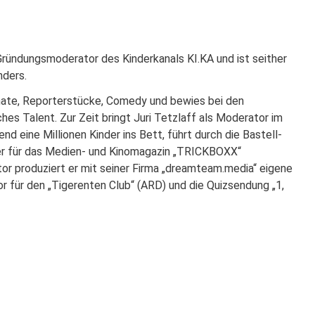
AU SAISON 2025/26
Gründungsmoderator des Kinderkanals KI.KA und ist seither
nders.
mate, Reporterstücke, Comedy und bewies bei den
es Talent. Zur Zeit bringt Juri Tetzlaff als Moderator im
 eine Millionen Kinder ins Bett, führt durch die Bastell-
er für das Medien- und Kinomagazin „TRICKBOXX“
or produziert er mit seiner Firma „dreamteam.media“ eigene
r für den „Tigerenten Club“ (ARD) und die Quizsendung „1,