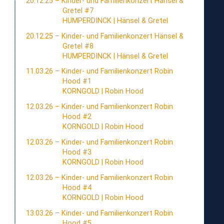
20.12.25 – Kinder- und Familienkonzert Hänsel &
Kinder
zum
Gretel #7
und
Angebot
HUMPERDINCK | Hänsel & Gretel
Familien“
für
20.12.25 – Kinder- und Familienkonzert Hänsel &
Kinder
zum
Gretel #8
und
Angebot
HUMPERDINCK | Hänsel & Gretel
Familien“
für
11.03.26 – Kinder- und Familienkonzert Robin
Kinder
zum
Hood #1
und
Angebot
KORNGOLD | Robin Hood
Familien“
für
12.03.26 – Kinder- und Familienkonzert Robin
Kinder
Hood #2
und
KORNGOLD | Robin Hood
Familien“
12.03.26 – Kinder- und Familienkonzert Robin
zum
Hood #3
Angebot
KORNGOLD | Robin Hood
für
12.03.26 – Kinder- und Familienkonzert Robin
Kinder
zum
Hood #4
und
Angebot
KORNGOLD | Robin Hood
Familien“
für
13.03.26 – Kinder- und Familienkonzert Robin
Kinder
zum
Hood #5