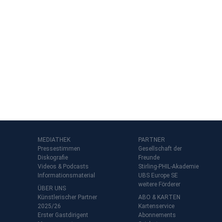
MEDIATHEK
PARTNER
Pressestimmen
Gesellschaft der
Diskografie
Freunde
Videos & Podcasts
Stirling-PHIL-Akademie
Informationsmaterial
UBS Europe SE
weitere Förderer
ÜBER UNS
Künstlerischer Partner
ABO & KARTEN
2025/26
Kartenservice
Erster Gastdirigent
Abonnements