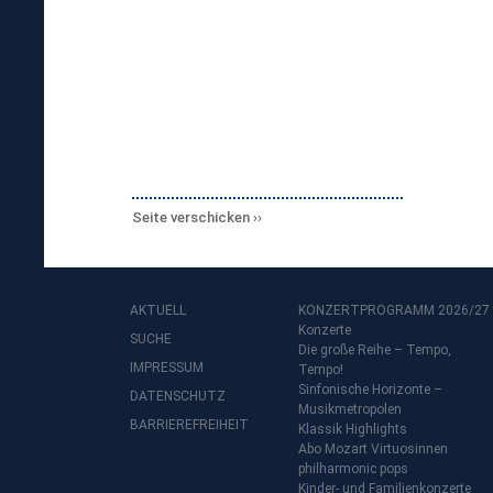
Seite verschicken
AKTUELL
KONZERTPROGRAMM 2026/27
Konzerte
SUCHE
Die große Reihe – Tempo,
IMPRESSUM
Tempo!
Sinfonische Horizonte –
DATENSCHUTZ
Musikmetropolen
BARRIEREFREIHEIT
Klassik Highlights
Abo Mozart Virtuosinnen
philharmonic pops
Kinder- und Familienkonzerte