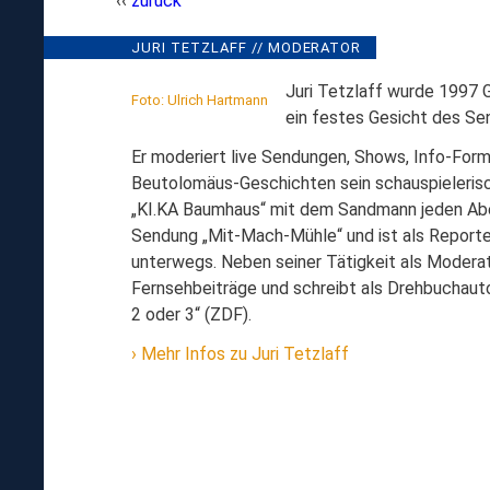
zurück
JURI
JURI TETZLAFF // MODERATOR
// RÜCKSCH
TETZLAFF,
Juri Tetzlaff wurde 1997 
Foto: Ulrich Hartmann
MODERATOR
ein festes Gesicht des Se
Er moderiert live Sendungen, Shows, Info-For
Beutolomäus-Geschichten sein schauspielerisch
„KI.KA Baumhaus“ mit dem Sandmann jeden Abend
Sendung „Mit-Mach-Mühle“ und ist als Report
unterwegs. Neben seiner Tätigkeit als Moderat
Fernsehbeiträge und schreibt als Drehbuchauto
2 oder 3“ (ZDF).
Mehr Infos zu Juri Tetzlaff