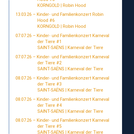
und
Angebot
KORNGOLD | Robin Hood
Familien“
für
13.03.26 – Kinder- und Familienkonzert Robin
Kinder
zum
Hood #6
und
Angebot
KORNGOLD | Robin Hood
Familien“
für
07.07.26 – Kinder- und Familienkonzert Karneval
Kinder
zum
der Tiere #1
und
Angebot
SAINT-SAËNS | Karneval der Tiere
Familien“
für
07.07.26 – Kinder- und Familienkonzert Karneval
Kinder
zum
der Tiere #2
und
Angebot
SAINT-SAËNS | Karneval der Tiere
Familien“
für
08.07.26 – Kinder- und Familienkonzert Karneval
Kinder
zum
der Tiere #3
und
Angebot
SAINT-SAËNS | Karneval der Tiere
Familien“
für
08.07.26 – Kinder- und Familienkonzert Karneval
Kinder
zum
der Tiere #4
und
Angebot
SAINT-SAËNS | Karneval der Tiere
Familien“
für
08.07.26 – Kinder- und Familienkonzert Karneval
Kinder
zum
der Tiere #5
und
Angebot
SAINT-SAËNS | Karneval der Tiere