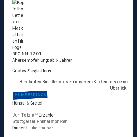
z
u
m
A
n
g
e
b
o
BEGINN: 17:00
t
Altersempfehlung: ab 6 Jahren
f
Gustav-Siegle-Haus
ü
r
Hier finden Sie alle Infos zu unserem Kartenservice im
K
Überlick.
i
HUMPERDINCK
n
Hänsel & Gretel
d
e
Juri Tetzlaff
Erzähler
r
Stuttgarter Philharmoniker
u
Dirigent
Luka Hauser
n
d