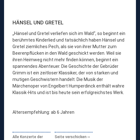
F
a
m
HÄNSEL UND GRETEL
i
l
„Hänsel und Gretel verliefen sich im Wald“, so beginnt ein
i
berühmtes Kinderlied und tatsächlich haben Hänsel und
e
Gretel ziemliches Pech, als sie von ihrer Mutter zum
n
Beerenpflücken in den Wald geschickt werden. Weil sie
“
ihren Heimweg nicht mehr finden können, beginnt ein
spannendes Abenteuer. Die Geschichte der Gebrüder
Grimm ist ein zeitloser Klassiker, der von starken und
mutigen Geschwistern handelt. Die Musik der
Märchenoper von Engelbert Humperdinck enthält wahre
Klassik-Hits und ist bis heute sein erfolgreichstes Werk.
Altersempfehlung: ab 6 Jahren
Alle Konzerte der
Seite verschicken