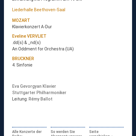
Liederhalle Beethoven-Saal
MOZART
Klavierkonzert A-Dur
Eveline VERVLIET
.dd(s) & _nd(s)
An Oddment for Orchestra (UA)
BRUCKNER
4. Sinfonie
Eva Gevorgyan
Klavier
Stuttgarter Philharmoniker
Leitung:
Rémy Ballot
Alle Konzerte der
So werden Sie
Seite