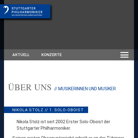
AKTUELL
KONZERTE
ÜBER UNS
:
// MUSIKERINNEN UND MUSIKER
N
I
K
O
NIKOLA STOLZ // 1. SOLO-OBOIST
L
A
Nikola Stolz ist seit 2002 Erster Solo-Oboist der
S
Stuttgarter Philharmoniker.
T
O
Seinen ersten Oboenunterricht erhielt er an der Tübinger