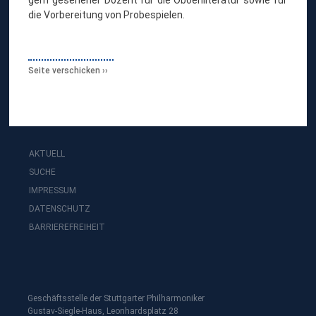
die Vorbereitung von Probespielen.
Seite verschicken
AKTUELL
SUCHE
IMPRESSUM
DATENSCHUTZ
BARRIEREFREIHEIT
Geschäftsstelle der Stuttgarter Philharmoniker
Gustav-Siegle-Haus, Leonhardsplatz 28