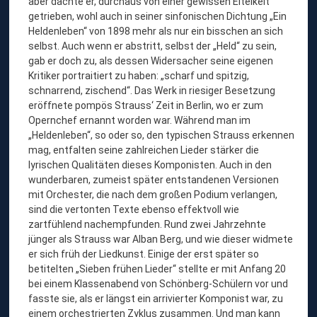
aber dachte er, durchaus von einer gewissen Eitelkeit
getrieben, wohl auch in seiner sinfonischen Dichtung „Ein
Heldenleben“ von 1898 mehr als nur ein bisschen an sich
selbst. Auch wenn er abstritt, selbst der „Held“ zu sein,
gab er doch zu, als dessen Widersacher seine eigenen
Kritiker portraitiert zu haben: „scharf und spitzig,
schnarrend, zischend“. Das Werk in riesiger Besetzung
eröffnete pompös Strauss‘ Zeit in Berlin, wo er zum
Opernchef ernannt worden war. Während man im
„Heldenleben“, so oder so, den typischen Strauss erkennen
mag, entfalten seine zahlreichen Lieder stärker die
lyrischen Qualitäten dieses Komponisten. Auch in den
wunderbaren, zumeist später entstandenen Versionen
mit Orchester, die nach dem großen Podium verlangen,
sind die vertonten Texte ebenso effektvoll wie
zartfühlend nachempfunden. Rund zwei Jahrzehnte
jünger als Strauss war Alban Berg, und wie dieser widmete
er sich früh der Liedkunst. Einige der erst später so
betitelten „Sieben frühen Lieder“ stellte er mit Anfang 20
bei einem Klassenabend von Schönberg-Schülern vor und
fasste sie, als er längst ein arrivierter Komponist war, zu
einem orchestrierten Zyklus zusammen. Und man kann