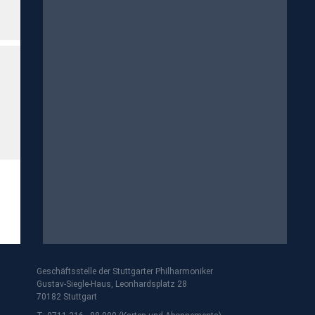
Geschäftsstelle der Stuttgarter Philharmoniker
Gustav-Siegle-Haus, Leonhardsplatz 28
70182 Stuttgart