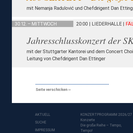
mit Nemanja Radulović und Chefdirigent Dan Etting
30.12. – MITTWOCH
20:00 | LIEDERHALLE
|
FÄ
Jahresschlusskonzert der S
mit der Stuttgarter Kantorei und dem Concert Choi
Leitung von Chefdirigent Dan Ettinger
Seite verschicken
AKTUELL
KONZERTPROGRAMM 2026/27
Konzerte
SUCHE
Die große Reihe – Tempo,
IMPRESSUM
Tempo!