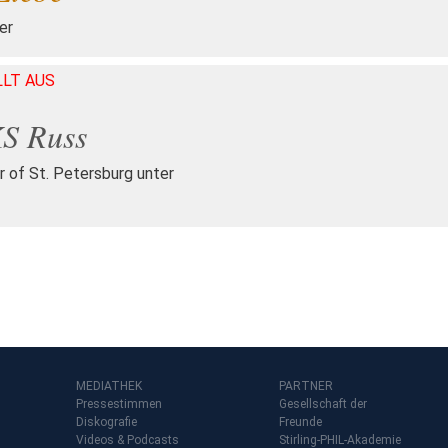
er
LLT AUS
KS Russ
r of St. Petersburg unter
MEDIATHEK
PARTNER
Pressestimmen
Gesellschaft der
Diskografie
Freunde
Videos & Podcasts
Stirling-PHIL-Akademie