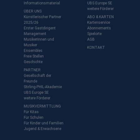
Informationsmaterial
UBS Europe SE
weitere Förderer
ÜBER UNS
Künstlerischer Partner
ABO & KARTEN
2025/26
Kartenservice
Erster Gastdirigent
Abonnements
Management
Spielorte
t
Musikerinnen und
AGB
Musiker
KONTAKT
Ensembles
Freie Stellen
Geschichte
PARTNER
Gesellschaft der
Freunde
Stirling-PHIL-Akademie
UBS Europe SE
weitere Förderer
MUSIKVERMITTLUNG
Für Kitas
Für Schulen
Für Kinder und Familien
Jugend & Erwachsene