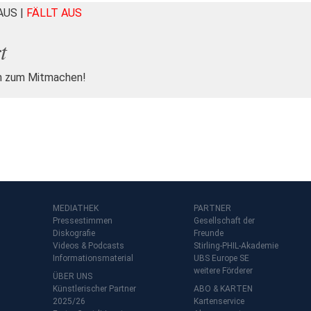
HAUS
|
FÄLLT AUS
t
n zum Mitmachen!
MEDIATHEK
PARTNER
Pressestimmen
Gesellschaft der
Diskografie
Freunde
Videos & Podcasts
Stirling-PHIL-Akademie
Informationsmaterial
UBS Europe SE
weitere Förderer
ÜBER UNS
Künstlerischer Partner
ABO & KARTEN
2025/26
Kartenservice