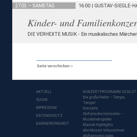
27.03. – SAMSTAG
16:00 | GUSTAV-SIEGLE-
Kinder- und Familienkonzer
DIE VERHEXTE MUSIK - Ein musikalisches Märche
Seite verschicken
AKTUELL
KONZERTPROGRAMM 2026/27
Die große Reihe – Tempo,
SUCHE
Tempo!
IMPRESSUM
Konzerte
Sinfonische Horizonte –
DATENSCHUTZ
Musikmetropolen
BARRIEREFREIHEIT
Klassik Highlights
Abo Mozart Virtuosinnen
philharmonic pops