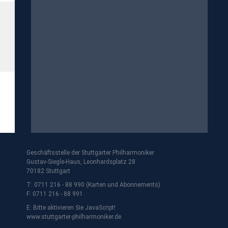
Geschäftsstelle der Stuttgarter Philharmoniker
Gustav-Siegle-Haus, Leonhardsplatz 28
70182 Stuttgart
T: 0711 216 - 88 990 (Karten und Abonnements)
F: 0711 216 - 88 991
E:
Bitte aktivieren Sie JavaScript!
www.stuttgarter-philharmoniker.de