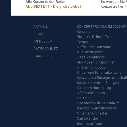
Alle Konzerte der Reihe:
So werden Sie 
Abo SEXTETT - Die große Liebe?
Konzertreihen
AKTUELL
KONZERTPROGRAMM 2026/27
Konzerte
SUCHE
Die große Reihe – Tempo,
IMPRESSUM
Tempo!
Sinfonische Horizonte –
DATENSCHUTZ
Musikmetropolen
BARRIEREFREIHEIT
Klassik Highlights
Abo Mozart Virtuosinnen
philharmonic pops
Kinder- und Familienkonzerte
Konzerte der Kulturgemeinschaf
Sonderkonzerte in Stuttgart
Kultur am Nachmittag
Öffentliche Proben
On Tour
Opernfestspiele Heidenheim
Nachtschwärmerkonzerte
Mitten im Orchester
Carte blanche
Beethoven-Tage