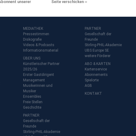
Abonnent unserer
Seite verschicken
MEDIATHEK
PARTNER
Pressestimmen
Gesellschaft der
Diskografie
Freunde
Videos & Podcasts
Stirling-PHIL-Akademie
Informationsmaterial
UBS Europe SE
weitere Förderer
ÜBER UNS
Künstlerischer Partner
ABO & KARTEN
2025/26
Kartenservice
Erster Gastdirigent
Abonnements
Management
Spielorte
t
Musikerinnen und
AGB
Musiker
KONTAKT
Ensembles
Freie Stellen
Geschichte
PARTNER
Gesellschaft der
Freunde
Stirling-PHIL-Akademie