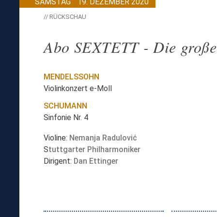
SAMSTAG
19. DEZEMBER 2020
// RÜCKSCHAU
Abo SEXTETT - Die große
MENDELSSOHN
Violinkonzert e-Moll
SCHUMANN
Sinfonie Nr. 4
Violine:
Nemanja Radulović
S
tuttgarter Philharmoniker
Dirigent:
Dan Ettinger