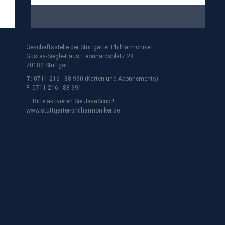
Geschäftsstelle der Stuttgarter Philharmoniker
Gustav-Siegle-Haus, Leonhardsplatz 28
70182 Stuttgart
T: 0711 216 - 88 990 (Karten und Abonnements)
F: 0711 216 - 88 991
E:
Bitte aktivieren Sie JavaScript!
www.stuttgarter-philharmoniker.de