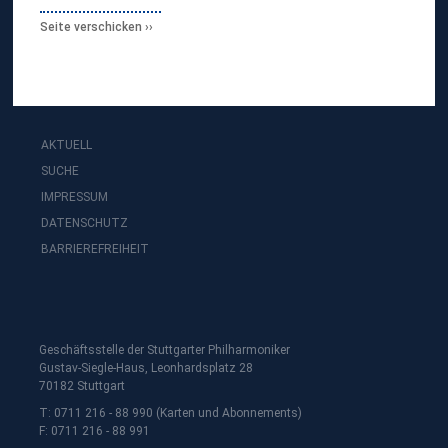
I
N
Seite verschicken
T
Ó
AKTUELL
SUCHE
IMPRESSUM
DATENSCHUTZ
BARRIEREFREIHEIT
Geschäftsstelle der Stuttgarter Philharmoniker
Gustav-Siegle-Haus, Leonhardsplatz 28
70182 Stuttgart
T: 0711 216 - 88 990 (Karten und Abonnements)
F: 0711 216 - 88 991