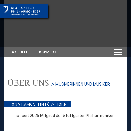
AKTUELL
KONZERTE
ÜBER UNS
:
// MUSIKERINNEN UND MUSIKER
O
N
A
R
ONA RAMOS TINTÓ // HORN
A
M
ist seit 2025 Mitglied der Stuttgarter Philharmoniker.
O
S
T