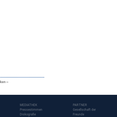
cken
MEDIATHEK
PARTNER
Pressestimmen
Gesellschaft der
Diskografie
Freunde