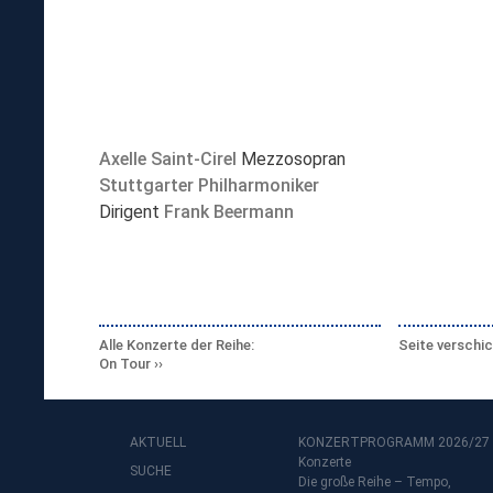
Axelle Saint-Cirel
Mezzosopran
Stuttgarter Philharmoniker
Dirigent
Frank Beermann
Alle Konzerte der Reihe:
Seite verschi
On Tour
AKTUELL
KONZERTPROGRAMM 2026/27
Konzerte
SUCHE
Die große Reihe – Tempo,