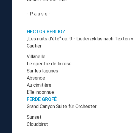
- P a u s e -
HECTOR BERLIOZ
„Les nuits d’été“ op. 9 - Liederzyklus nach Texten
Gautier
Villanelle
Le spectre de la rose
Sur les lagunes
Absence
Au cimitière
L’île inconnue
FERDE GROFÉ
Grand Canyon Suite für Orchester
Sunset
Cloudbirst