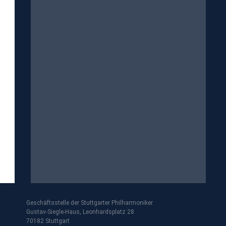
Geschäftsstelle der Stuttgarter Philharmoniker
Gustav-Siegle-Haus, Leonhardsplatz 28
70182 Stuttgart