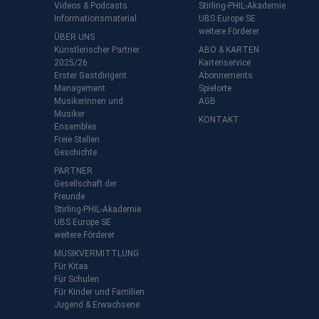
Videos & Podcasts
Stirling-PHIL-Akademie
Informationsmaterial
UBS Europe SE
weitere Förderer
ÜBER UNS
Künstlerischer Partner
ABO & KARTEN
2025/26
Kartenservice
Erster Gastdirigent
Abonnements
Management
Spielorte
t
Musikerinnen und
AGB
Musiker
KONTAKT
Ensembles
Freie Stellen
Geschichte
PARTNER
Gesellschaft der
Freunde
Stirling-PHIL-Akademie
UBS Europe SE
weitere Förderer
MUSIKVERMITTLUNG
Für Kitas
Für Schulen
Für Kinder und Familien
Jugend & Erwachsene