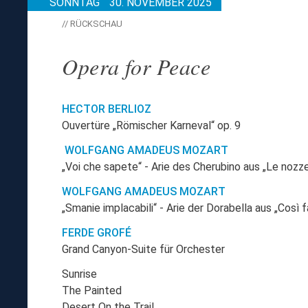
SONNTAG
30. NOVEMBER 2025
// RÜCKSCHAU
Opera for Peace
HECTOR BERLIOZ
Ouvertüre „Römischer Karneval“ op. 9
WOLFGANG AMADEUS MOZART
„Voi che sapete“ - Arie des Cherubino aus „Le nozze
WOLFGANG AMADEUS MOZART
„Smanie implacabili“ - Arie der Dorabella aus „Così 
FERDE GROFÉ
Grand Canyon-Suite für Orchester
Sunrise
The Painted
Desert On the Trail