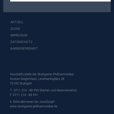
AKTUELL
SUCHE
IMPRESSUM
DATENSCHUTZ
BARRIEREFREIHEIT
Geschäftsstelle der Stuttgarter Philharmoniker
Gustav-Siegle-Haus, Leonhardsplatz 28
70182 Stuttgart
T: 0711 216 - 88 990 (Karten und Abonnements)
F: 0711 216 - 88 991
E:
Bitte aktivieren Sie JavaScript!
www.stuttgarter-philharmoniker.de