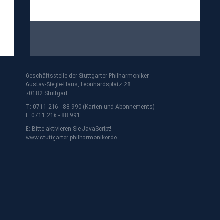
Geschäftsstelle der Stuttgarter Philharmoniker
Gustav-Siegle-Haus, Leonhardsplatz 28
70182 Stuttgart
T: 0711 216 - 88 990 (Karten und Abonnements)
F: 0711 216 - 88 991
E:
Bitte aktivieren Sie JavaScript!
www.stuttgarter-philharmoniker.de