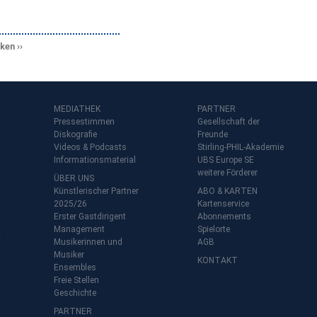
cken
MEDIATHEK
PARTNER
Pressestimmen
Gesellschaft der
Diskografie
Freunde
Videos & Podcasts
Stirling-PHIL-Akademie
Informationsmaterial
UBS Europe SE
weitere Förderer
ÜBER UNS
Künstlerischer Partner
ABO & KARTEN
2025/26
Kartenservice
Erster Gastdirigent
Abonnements
Management
Spielorte
t
Musikerinnen und
AGB
Musiker
KONTAKT
Ensembles
Freie Stellen
Geschichte
PARTNER