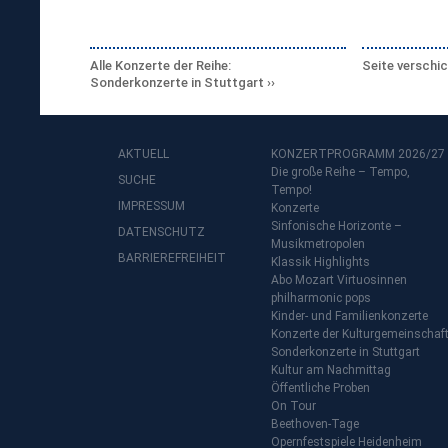
Alle Konzerte der Reihe:
Seite verschi
Sonderkonzerte in Stuttgart
AKTUELL
KONZERTPROGRAMM 2026/27
Die große Reihe – Tempo,
SUCHE
Tempo!
IMPRESSUM
Konzerte
Sinfonische Horizonte –
DATENSCHUTZ
Musikmetropolen
BARRIEREFREIHEIT
Klassik Highlights
Abo Mozart Virtuosinnen
philharmonic pops
Kinder- und Familienkonzerte
Konzerte der Kulturgemeinschaf
Sonderkonzerte in Stuttgart
Kultur am Nachmittag
Öffentliche Proben
On Tour
Beethoven-Tage
Opernfestspiele Heidenheim