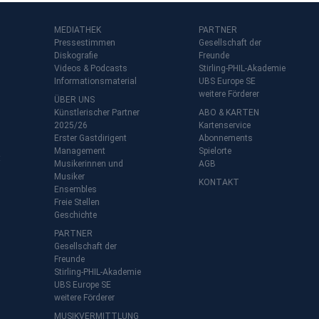
MEDIATHEK
PARTNER
Pressestimmen
Gesellschaft der
Diskografie
Freunde
Videos & Podcasts
Stirling-PHIL-Akademie
Informationsmaterial
UBS Europe SE
weitere Förderer
ÜBER UNS
Künstlerischer Partner
ABO & KARTEN
2025/26
Kartenservice
Erster Gastdirigent
Abonnements
Management
Spielorte
t
Musikerinnen und
AGB
Musiker
KONTAKT
Ensembles
Freie Stellen
Geschichte
PARTNER
Gesellschaft der
Freunde
Stirling-PHIL-Akademie
UBS Europe SE
weitere Förderer
MUSIKVERMITTLUNG