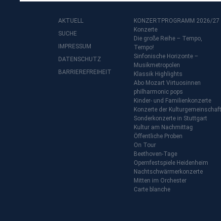
AKTUELL
KONZERTPROGRAMM 2026/27
Konzerte
SUCHE
Die große Reihe – Tempo,
IMPRESSUM
Tempo!
Sinfonische Horizonte –
DATENSCHUTZ
Musikmetropolen
BARRIEREFREIHEIT
Klassik Highlights
Abo Mozart Virtuosinnen
philharmonic pops
Kinder- und Familienkonzerte
Konzerte der Kulturgemeinschaf
Sonderkonzerte in Stuttgart
Kultur am Nachmittag
Öffentliche Proben
On Tour
Beethoven-Tage
Opernfestspiele Heidenheim
Nachtschwärmerkonzerte
Mitten im Orchester
Carte blanche