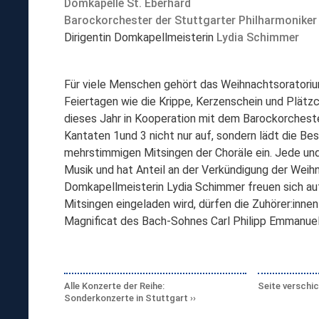
Domkapelle St. Eberhard
Barockorchester der Stuttgarter Philharmoniker
Dirigentin Domkapellmeisterin
Lydia Schimmer
Für viele Menschen gehört das Weihnachtsoratori
Feiertagen wie die Krippe, Kerzenschein und Plätz
dieses Jahr in Kooperation mit dem Barockorcheste
Kantaten 1und 3 nicht nur auf, sondern lädt die Be
mehrstimmigen Mitsingen der Choräle ein. Jede und 
Musik und hat Anteil an der Verkündigung der Wei
Domkapellmeisterin Lydia Schimmer freuen sich au
Mitsingen eingeladen wird, dürfen die Zuhörer:inn
Magnificat des Bach-Sohnes Carl Philipp Emmanuel
Alle Konzerte der Reihe:
Seite verschi
Sonderkonzerte in Stuttgart