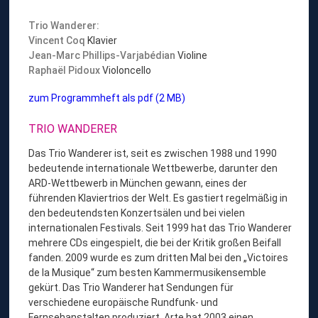
e
Trio Wanderer
:
e
Vincent Coq
Klavier
t
Jean-Marc Phillips-Varjabédian
Violine
h
Raphaël Pidoux
Violoncello
o
v
zum Programmheft als pdf (2 MB)
e
n
TRIO WANDERER
-
T
Das Trio Wanderer ist, seit es zwischen 1988 und 1990
a
bedeutende internationale Wettbewerbe, darunter den
g
ARD-Wettbewerb in München gewann, eines der
e
führenden Klaviertrios der Welt. Es gastiert regelmäßig in
“
den bedeutendsten Konzertsälen und bei vielen
internationalen Festivals. Seit 1999 hat das Trio Wanderer
mehrere CDs eingespielt, die bei der Kritik großen Beifall
fanden. 2009 wurde es zum dritten Mal bei den „Victoires
de la Musique“ zum besten Kammermusikensemble
gekürt. Das Trio Wanderer hat Sendungen für
verschiedene europäische Rundfunk- und
Fernsehanstalten produziert, Arte hat 2003 einen