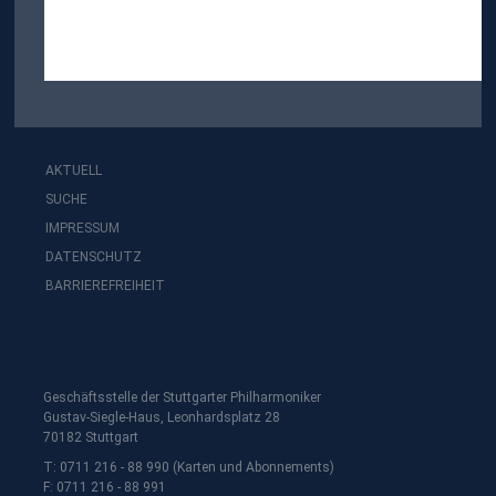
AKTUELL
SUCHE
IMPRESSUM
DATENSCHUTZ
BARRIEREFREIHEIT
Geschäftsstelle der Stuttgarter Philharmoniker
Gustav-Siegle-Haus, Leonhardsplatz 28
70182 Stuttgart
T: 0711 216 - 88 990 (Karten und Abonnements)
F: 0711 216 - 88 991