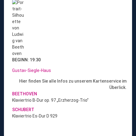
z
u
r
K
o
n
z
e
r
t
BEGINN: 19:30
-
Gustav-Siegle-Haus
Ü
b
Hier finden Sie alle Infos zu unserem Kartenservice im
e
Überlick.
r
BEETHOVEN
s
Klaviertrio B-Dur op. 97 „Erzherzog-Trio”
i
SCHUBERT
c
Klaviertrio Es-Dur D 929
h
t
„
B