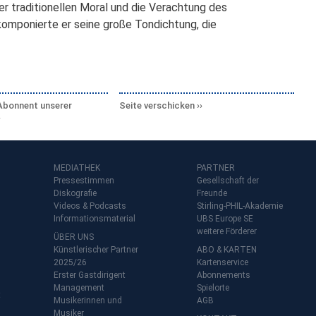
er traditionellen Moral und die Verachtung des
komponierte er seine große Tondichtung, die
Abonnent unserer
Seite verschicken
MEDIATHEK
PARTNER
Pressestimmen
Gesellschaft der
Diskografie
Freunde
Videos & Podcasts
Stirling-PHIL-Akademie
Informationsmaterial
UBS Europe SE
weitere Förderer
ÜBER UNS
Künstlerischer Partner
ABO & KARTEN
2025/26
Kartenservice
Erster Gastdirigent
Abonnements
Management
Spielorte
t
Musikerinnen und
AGB
Musiker