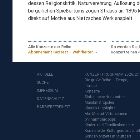
dessen Religionskritik, Naturverehrung, Auflösung d
bürgerlichen Spießertums zogen Strauss an. 1895 
direkt auf Motive aus Nietzsches Werk anspielt.
Alle Konzerte der Reihe:
So werden Sie 
Abonnement Sextett – Wahrheiten
Konzertreihen
AKTUELL
KONZERTPROGRAMM 2026/27
Die große Reihe – Tempo,
SUCHE
Tempo!
IMPRESSUM
Konzerte
Sinfonische Horizonte –
DATENSCHUTZ
Musikmetropolen
BARRIEREFREIHEIT
Klassik Highlights
Abo Mozart Virtuosinnen
philharmonic pops
Kinder- und Familienkonzerte
Konzerte der Kulturgemeinschaf
Sonderkonzerte in Stuttgart