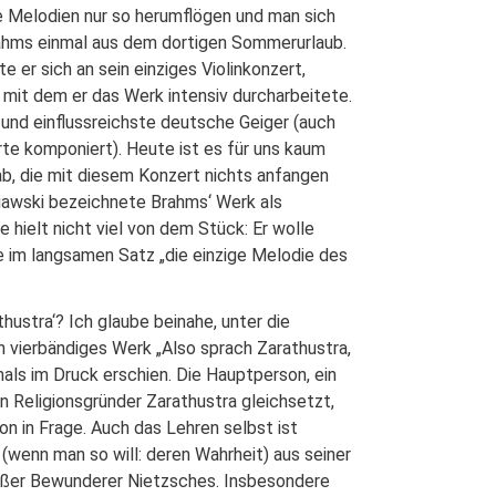
e Melodien nur so herumflögen und man sich
rahms einmal aus dem dortigen Sommerurlaub.
 er sich an sein einziges Violinkonzert,
mit dem er das Werk intensiv durcharbeitete.
 und einflussreichste deutsche Geiger (auch
te komponiert). Heute ist es für uns kaum
gab, die mit diesem Konzert nichts anfangen
iawski bezeichnete Brahms‘ Werk als
e hielt nicht viel von dem Stück: Er wolle
oe im langsamen Satz „die einzige Melodie des
thustra‘? Ich glaube beinahe, unter die
in vierbändiges Werk „Also sprach Zarathustra,
als im Druck erschien. Die Hauptperson, ein
en Religionsgründer Zarathustra gleichsetzt,
ion in Frage. Auch das Lehren selbst ist
 (wenn man so will: deren Wahrheit) aus seiner
roßer Bewunderer Nietzsches. Insbesondere