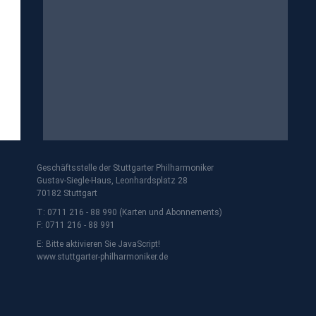
Geschäftsstelle der Stuttgarter Philharmoniker
Gustav-Siegle-Haus, Leonhardsplatz 28
70182 Stuttgart
T: 0711 216 - 88 990 (Karten und Abonnements)
F: 0711 216 - 88 991
E:
Bitte aktivieren Sie JavaScript!
www.stuttgarter-philharmoniker.de