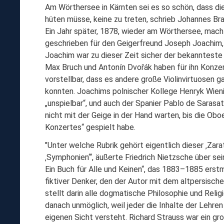
Am Wörthersee in Kärnten sei es so schön, dass di
hüten müsse, keine zu treten, schrieb Johannes B
Ein Jahr später, 1878, wieder am Wörthersee, machte
geschrieben für den Geigerfreund Joseph Joachim, 
Joachim war zu dieser Zeit sicher der bekannteste
Max Bruch und Antonín Dvořák haben für ihn Konzer
vorstellbar, dass es andere große Violinvirtuosen 
konnten. Joachims polnischer Kollege Henryk Wien
„unspielbar“, und auch der Spanier Pablo de Sarasat
nicht mit der Geige in der Hand warten, bis die Ob
Konzertes“ gespielt habe.
"Unter welche Rubrik gehört eigentlich dieser ‚Zara
‚Symphonien‘“, äußerte Friedrich Nietzsche über se
Ein Buch für Alle und Keinen“, das 1883–1885 erstm
fiktiver Denker, den der Autor mit dem altpersisch
stellt darin alle dogmatische Philosophie und Relig
danach unmöglich, weil jeder die Inhalte der Lehren
eigenen Sicht versteht. Richard Strauss war ein g