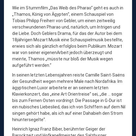
Wie im Stummfilm „Das Weib des Pharao“ geht es auch in
„Thamos, König von Ägypten“, einem Schauspiel von
Tobias Philipp Freiherr von Gebler, um einen zeitweilig
verschwundenen Pharao und, natürlich, um Intrigen und
die Liebe. Doch Geblers Drama, für das der Autor bei dem
18jährigen Mozart Musik eine Schauspielmusik bestellte,
erwies sich als gänzlich erfolglos beim Publikum. Mozart
war von seiner eigenenArbeit jedoch überzeugt und
meinte, Thamos „müsste nur bloß der Musik wegen
aufgeführt werden.“
In seinen letzten Lebensjahren reiste Camille Saint-Saëns
der Gesundheit wegen mehrere Male nach Nordafrika. Im
ägyptischen Luxor arbeitete er an seinem letzten
Klavierkonzert, das „eine Art Orientreise“ sei, „die … sogar
bis zum Fernen Osten vordringt. Die Passage in G-Dur ist
ein nubisches Liebeslied, das ich von Schiffern auf dem Nil
singen gehört habe, als ich auf einer Dahabieh den Strom
hinuntersegelte“.
Heinrich Ignaz Franz Biber, berühmter Geiger der
Barockzeit und Hofkapellmeister des Salzburger