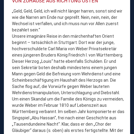
VON ZUHAUSE AUS RICHTUNG OSTEN
„Geld, Geld, Geld, ich will nicht länger harren, sonst sind wir
wie die Narren am Ende nur geprellt. Nein, nein, nein, der
Wechsel ist verfallen, und ich muss nun vor Allen zuerst
bezahlet sein.“
Unsere imaginäre Reise in den märchenhaften Orient
beginnt – tatsächlich in Stuttgart. Dort war der junge,
hochverschuldete Carl Maria von Weber Privatsekretär
eines jüngeren Bruders König Friedrich I. von Württemberg.
Dieser Herzog „Louis“ hatte ebenfalls Schulden. Er und
sein Sekretär boten deshalb mindestens einem jungen
Mann gegen Geld die Befreiung vom Wehrdienst und eine
Scheinbeschäftigung im Haushalt des Herzogs an. Die
Sache flog auf, die Vorwürfe gegen Weber lauteten
Wehrdienstmanipulation, Unterschlagung und Diebstahl.
Um einen Skandal um die Familie des Königs zu vermeiden,
wurde Weber im Februar 1810 auf Lebenszeit aus
Württemberg verbannt. Im selben Jahr komponierte er das
Singspiel „Abu Hassan“, frei nach einer Geschichte aus
„Tausendundeine Nacht“. Klar, dass er den „Chor der
Gläubiger“ daraus (s. oben) als erstes fertigstellte. Mit der