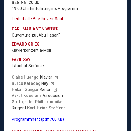
BEGINN: 20:00
19:00 Uhr Einführung ins Programm
Liederhalle Beethoven-Saal
CARL MARIA VON WEBER
Ouvertüre zu „Abu Hasan″
EDVARD GRIEG
Klavierkonzert a-Moll
FAZIL SAY
Istanbul-Sinfonie
Claire Huangci
Klavier
Burcu Karadağ
Ney
Hakan Güngör
Kanun
Aykut Köselerli
Percussion
Stuttgarter Philharmoniker
Dirigent
Karl-Heinz Steffens
Programmheft (pdf 700 KB)