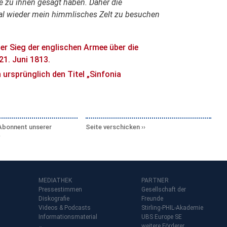
sie zu ihnen gesagt haben. Daher die
nmal wieder mein himmlisches Zelt zu besuchen
r Sieg der englischen Armee über die
21. Juni 1813.
 ursprünglich den Titel „Sinfonia
Abonnent unserer
Seite verschicken
MEDIATHEK
PARTNER
Pressestimmen
Gesellschaft der
Diskografie
Freunde
Videos & Podcasts
Stirling-PHIL-Akademie
Informationsmaterial
UBS Europe SE
weitere Förderer