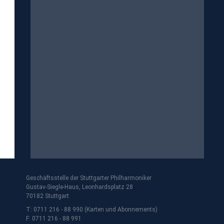
Geschäftsstelle der Stuttgarter Philharmoniker
Gustav-Siegle-Haus, Leonhardsplatz 28
70182 Stuttgart
T: 0711 216 - 88 990 (Karten und Abonnements)
F: 0711 216 - 88 991