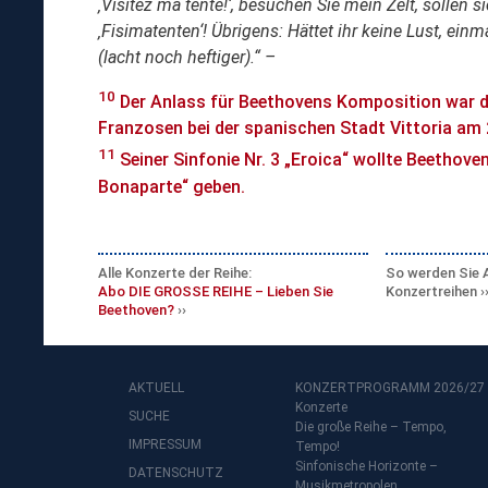
‚Visitez ma tente!‘, besuchen Sie mein Zelt, sollen 
‚Fisimatenten‘! Übrigens: Hättet ihr keine Lust, ei
(lacht noch heftiger).“ –
10
Der Anlass für Beethovens Komposition war de
Franzosen bei der spanischen Stadt Vittoria am 
11
Seiner Sinfonie Nr. 3 „Eroica“ wollte Beethoven
Bonaparte“ geben.
Alle Konzerte der Reihe:
So werden Sie 
Abo DIE GROSSE REIHE – Lieben Sie
Konzertreihen
Beethoven?
AKTUELL
KONZERTPROGRAMM 2026/27
Konzerte
SUCHE
Die große Reihe – Tempo,
IMPRESSUM
Tempo!
Sinfonische Horizonte –
DATENSCHUTZ
Musikmetropolen