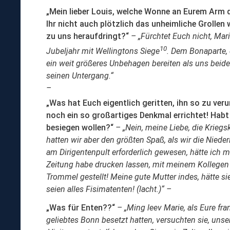
„Mein lieber Louis, welche Wonne an Eurem Arm d
Ihr nicht auch plötzlich das unheimliche Grolle
zu uns heraufdringt?“
– „Fürchtet Euch nicht, Marie
10
Jubeljahr mit Wellingtons Siege
. Dem Bonaparte, 
ein weit größeres Unbehagen bereiten als uns beide
seinen Untergang.“
–
„Was hat Euch eigentlich geritten, ihn so zu ver
noch ein so großartiges Denkmal errichtet! Habt 
besiegen wollen?“
– „Nein, meine Liebe, die Krieg
hatten wir aber den größten Spaß, als wir die Niede
am Dirigentenpult erforderlich gewesen, hätte ich m
Zeitung habe drucken lassen, mit meinem Kolleg
Trommel gestellt! Meine gute Mutter indes, hätte s
seien alles Fisimatenten! (lacht.)“ –
„Was für Enten??“
– „Ming leev Marie, als Eure f
geliebtes Bonn besetzt hatten, versuchten sie, un