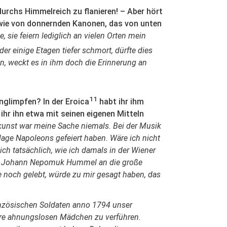
urchs Himmelreich zu flanieren! – Aber hört
n wie von donnernden Kanonen, das von unten
, sie feiern lediglich an vielen Orten mein
der einige Etagen tiefer schmort, dürfte dies
n, weckt es in ihm doch die Erinnerung an
11
unglimpfen? In der Eroica
habt ihr ihm
ihr ihn etwa mit seinen eigenen Mitteln
skunst war meine Sache niemals. Bei der Musik
rlage Napoleons gefeiert haben. Wäre ich nicht
ich tatsächlich, wie ich damals in der Wiener
en Johann Nepomuk Hummel an die große
ie noch gelebt, würde zu mir gesagt haben, das
ranzösischen Soldaten anno 1794 unser
sere ahnungslosen Mädchen zu verführen.