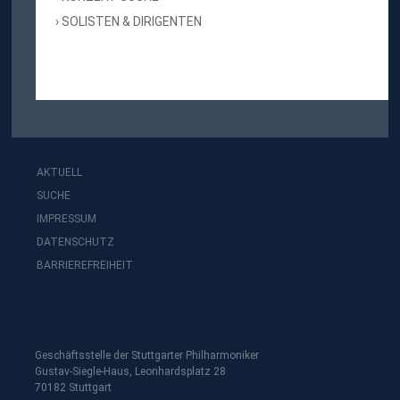
SOLISTEN & DIRIGENTEN
AKTUELL
SUCHE
IMPRESSUM
DATENSCHUTZ
BARRIEREFREIHEIT
Geschäftsstelle der Stuttgarter Philharmoniker
Gustav-Siegle-Haus, Leonhardsplatz 28
70182 Stuttgart