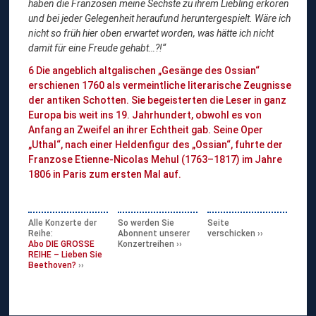
haben die Franzosen meine Sechste zu ihrem Liebling erkoren
und bei jeder Gelegenheit heraufund heruntergespielt. Wäre ich
nicht so früh hier oben erwartet worden, was hätte ich nicht
damit für eine Freude gehabt…?!“
6 Die angeblich altgalischen „Gesänge des Ossian“
erschienen 1760 als vermeintliche literarische Zeugnisse
der antiken Schotten. Sie begeisterten die Leser in ganz
Europa bis weit ins 19. Jahrhundert, obwohl es von
Anfang an Zweifel an ihrer Echtheit gab. Seine Oper
„Uthal“, nach einer Heldenfigur des „Ossian“, fuhrte der
Franzose Etienne-Nicolas Mehul (1763–1817) im Jahre
1806 in Paris zum ersten Mal auf.
Alle Konzerte der
So werden Sie
Seite
Reihe:
Abonnent unserer
verschicken
Abo DIE GROSSE
Konzertreihen
REIHE – Lieben Sie
Beethoven?