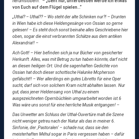
herumstöbern.“ –
„Geht nur, unterdessen werde ich etwas
von Euch auf dem Flügel spielen…“
„Uthal? – Uthal?? – Wo steht der alte Schinken nur?! – Drunten
in Wien habe ich diese Heldengesänge von Ossian so gerne
gelesen! – Es steht doch sonst beinahe alles Geschriebene hier
oben, sogar die einst verbrannten Schätze aus dem antiken
Alexandria!! –
Ach Gott! – Hier befinden sich ja nur Bücher von gesicherter
Herkunft. Alles, was mit Betrug zu tun haben könnte, darf nicht
an diesen heiligen Ort. Und die sagenhaften Gedichte von
Ossian hat doch dieser schottische Halunke Mcpherson
gefälscht!! – Wer allerdings ein gutes Libretto für eine Oper
sucht, darf sich von solchem Kram nicht abhalten lassen. Nur
gut, dass jener Heldensang von Uthal zu einem
ausgezeichneten Opernbüchlein umgearbeitet worden ist.6
Was wäre uns sonst für eine herrliche Musik entgangen! –
Das Unwetter am Schluss der Uthal-Ouvertüre malt die Szene
nicht weniger getreu nach der Natur als das in meiner 6.
Sinfonie, der ‚Pastoralen‘ – schade nur, dass sie den
meisterhaften Méhul sogar in Paris vergessen haben – dafür