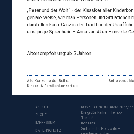
„Peter und der Wolf“ - der Klassiker aller Kinderko
geniale Weise, wie man Personen und Situationen m
darstellen kann. Ganz in der Tradition der Urauffü
eine junge Sprecherin – Anna van Aken – uns die Ge
Altersempfehlung: ab 5 Jahren
Alle Konzerte der Reihe:
Seite verschi
Kinder- & Familienkonzerte
AKTUELL
KONZERTPROGRAMM 2026/27
Die große Reihe – Tempo,
SUCHE
Tempo!
IMPRESSUM
Konzerte
Sinfonische Horizonte –
DATENSCHUTZ