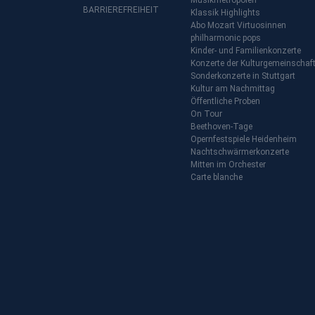
Musikmetropolen
BARRIEREFREIHEIT
Klassik Highlights
Abo Mozart Virtuosinnen
philharmonic pops
Kinder- und Familienkonzerte
Konzerte der Kulturgemeinschaf
Sonderkonzerte in Stuttgart
Kultur am Nachmittag
Öffentliche Proben
On Tour
Beethoven-Tage
Opernfestspiele Heidenheim
Nachtschwärmerkonzerte
Mitten im Orchester
Carte blanche