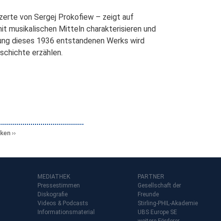
nzerte von Sergej Prokofiew – zeigt auf
it musikalischen Mitteln charakterisieren und
hrung dieses 1936 entstandenen Werks wird
schichte erzählen.
cken
MEDIATHEK
PARTNER
Pressestimmen
Gesellschaft der
Diskografie
Freunde
Videos & Podcasts
Stirling-PHIL-Akademie
Informationsmaterial
UBS Europe SE