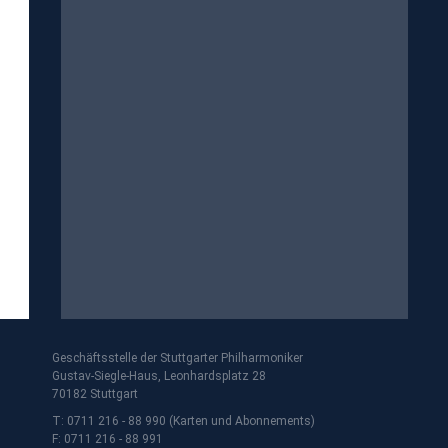
Geschäftsstelle der Stuttgarter Philharmoniker
Gustav-Siegle-Haus, Leonhardsplatz 28
70182 Stuttgart
T: 0711 216 - 88 990 (Karten und Abonnements)
F: 0711 216 - 88 991