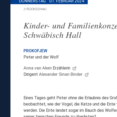
DONNERSTAG
01. FEBRUAR 2024
// RÜCKSCHAU
Kinder- und Familienkonze
Schwäbisch Hall
PROKOFJEW
Peter und der Wolf
Anna van Aken
Erzählerin
Dirigent
Alexander Sinan Binder
Eines Tages geht Peter ohne die Erlaubnis des Groß
beobachtet, wie der Vogel, die Katze und die Ent
werden. Die Ente landet sogar im Bauch des Wolfes
seiner tierischen Freunde zu überlisten?