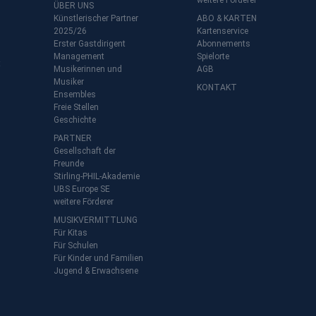
weitere Förderer
ÜBER UNS
Künstlerischer Partner
ABO & KARTEN
2025/26
Kartenservice
Erster Gastdirigent
Abonnements
Management
Spielorte
t
Musikerinnen und
AGB
Musiker
KONTAKT
Ensembles
Freie Stellen
Geschichte
PARTNER
Gesellschaft der
Freunde
Stirling-PHIL-Akademie
UBS Europe SE
weitere Förderer
MUSIKVERMITTLUNG
Für Kitas
Für Schulen
Für Kinder und Familien
Jugend & Erwachsene