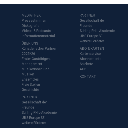
MEDIATHEK
PARTNER
Pressestimmen
Gesellschaft der
Diskografie
Freunde
Videos & Podcasts
Stirling-PHIL-Akademie
Informationsmaterial
UBS Europe SE
weitere Förderer
ÜBER UNS
Künstlerischer Partner
ABO & KARTEN
2025/26
Kartenservice
Erster Gastdirigent
Abonnements
Management
Spielorte
t
Musikerinnen und
AGB
Musiker
KONTAKT
Ensembles
Freie Stellen
Geschichte
PARTNER
Gesellschaft der
Freunde
Stirling-PHIL-Akademie
UBS Europe SE
weitere Förderer