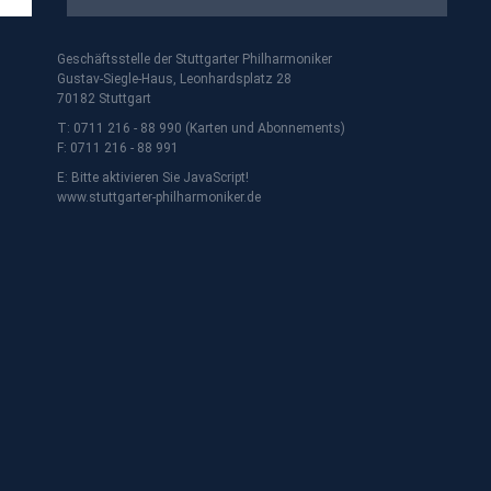
Geschäftsstelle der Stuttgarter Philharmoniker
Gustav-Siegle-Haus, Leonhardsplatz 28
70182 Stuttgart
T: 0711 216 - 88 990 (Karten und Abonnements)
F: 0711 216 - 88 991
E:
Bitte aktivieren Sie JavaScript!
www.stuttgarter-philharmoniker.de