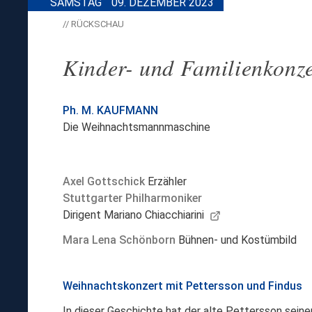
SAMSTAG
09. DEZEMBER 2023
// RÜCKSCHAU
Kinder- und Familienkonze
Ph. M. KAUFMANN
Die Weihnachtsmannmaschine
Axel Gottschick
Erzähler
Stuttgarter Philharmoniker
Dirigent Mariano Chiacchiarini
Mara Lena Schönborn
Bühnen- und Kostümbild
Weihnachtskonzert mit Pettersson und Findus
In dieser Geschichte hat der alte Pettersson sei