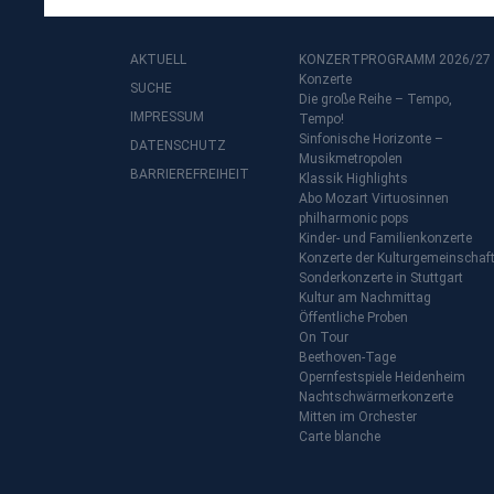
AKTUELL
KONZERTPROGRAMM 2026/27
Konzerte
SUCHE
Die große Reihe – Tempo,
IMPRESSUM
Tempo!
Sinfonische Horizonte –
DATENSCHUTZ
Musikmetropolen
BARRIEREFREIHEIT
Klassik Highlights
Abo Mozart Virtuosinnen
philharmonic pops
Kinder- und Familienkonzerte
Konzerte der Kulturgemeinschaf
Sonderkonzerte in Stuttgart
Kultur am Nachmittag
Öffentliche Proben
On Tour
Beethoven-Tage
Opernfestspiele Heidenheim
Nachtschwärmerkonzerte
Mitten im Orchester
Carte blanche