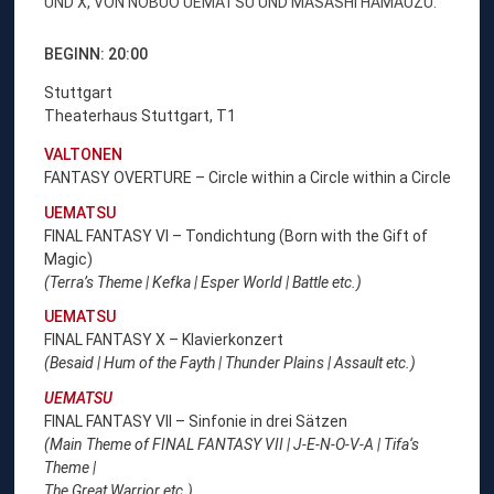
UND X, VON NOBUO UEMATSU UND MASASHI HAMAUZU.
BEGINN: 20:00
Stuttgart
Theaterhaus Stuttgart, T1
VALTONEN
FANTASY OVERTURE – Circle within a Circle within a Circle
UEMATSU
FINAL FANTASY VI – Tondichtung (Born with the Gift of
Magic)
(Terra’s Theme | Kefka | Esper World | Battle etc.)
UEMATSU
FINAL FANTASY X – Klavierkonzert
(Besaid | Hum of the Fayth | Thunder Plains | Assault etc.)
UEMATSU
FINAL FANTASY VII – Sinfonie in drei Sätzen
(Main Theme of FINAL FANTASY VII | J-E-N-O-V-A | Tifa‘s
Theme |
The Great Warrior etc.)