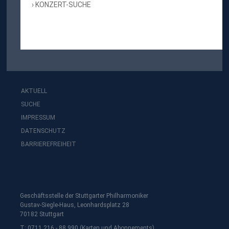
KONZERT-SUCHE
AKTUELL
SUCHE
IMPRESSUM
DATENSCHUTZ
BARRIEREFREIHEIT
Geschäftsstelle der Stuttgarter Philharmoniker
Gustav-Siegle-Haus, Leonhardsplatz 28
70182 Stuttgart
T: 0711 216 - 88 990 (Karten und Abonnements)