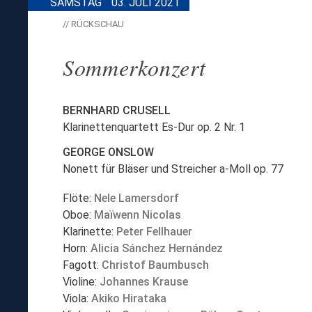
SAMSTAG
03. JULI 2021
// RÜCKSCHAU
Sommerkonzert
BERNHARD CRUSELL
Klarinettenquartett Es-Dur op. 2 Nr. 1
GEORGE ONSLOW
Nonett für Bläser und Streicher a-Moll op. 77
Flöte:
Nele Lamersdorf
Oboe:
Maïwenn Nicolas
Klarinette:
Peter Fellhauer
Horn:
Alicia Sánchez Hernández
Fagott:
Christof Baumbusch
Violine:
Johannes Krause
Viola:
Akiko Hirataka