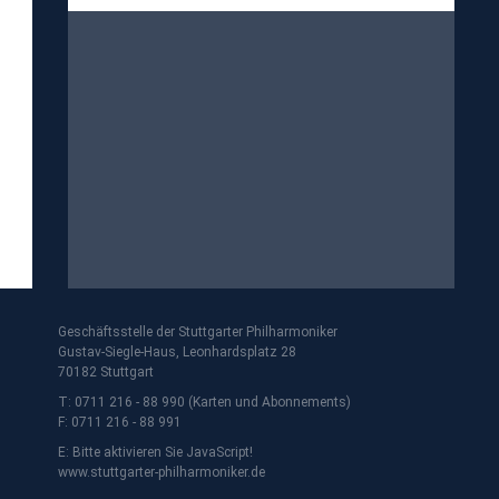
Geschäftsstelle der Stuttgarter Philharmoniker
Gustav-Siegle-Haus, Leonhardsplatz 28
70182 Stuttgart
T: 0711 216 - 88 990 (Karten und Abonnements)
F: 0711 216 - 88 991
E:
Bitte aktivieren Sie JavaScript!
www.stuttgarter-philharmoniker.de