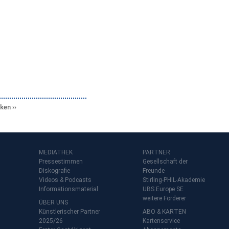
cken
MEDIATHEK
PARTNER
Pressestimmen
Gesellschaft der
Diskografie
Freunde
Videos & Podcasts
Stirling-PHIL-Akademie
Informationsmaterial
UBS Europe SE
weitere Förderer
ÜBER UNS
Künstlerischer Partner
ABO & KARTEN
2025/26
Kartenservice