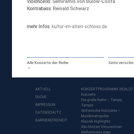
Violoncello:
Semiramis von Bülow-Costa
Kontrabass:
Reinald Schwarz
mehr Infos:
kultur-im-alten-schloss.de
Alle Konzerte der Reihe:
Seite verschi
AKTUELL
KONZERTPROGRAMM 2026/27
Konzerte
SUCHE
Die große Reihe – Tempo,
IMPRESSUM
Tempo!
Sinfonische Horizonte –
DATENSCHUTZ
Musikmetropolen
BARRIEREFREIHEIT
Klassik Highlights
Abo Mozart Virtuosinnen
philharmonic pops