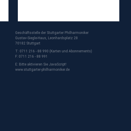
Geschäftsstelle der Stuttgarter Philharmoniker
Gustav-Siegle-Haus, Leonhardsplatz 28
70182 Stuttgart
T: 0711 216 - 88 990 (Karten und Abonnements)
F: 0711 216 - 88 991
E:
Bitte aktivieren Sie JavaScript!
www.stuttgarter-philharmoniker.de