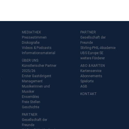
MEDIATHEK
PARTNER
Pressestimmen
Gesellschaft der
Diskografie
Freunde
Videos & Podcasts
Stirling-PHIL-Akademie
Informationsmaterial
UBS Europe SE
weitere Förderer
ÜBER UNS
Künstlerischer Partner
ABO & KARTEN
2025/26
Kartenservice
Erster Gastdirigent
Abonnements
t
Management
Spielorte
Musikerinnen und
AGB
Musiker
KONTAKT
Ensembles
Freie Stellen
Geschichte
PARTNER
Gesellschaft der
Freunde