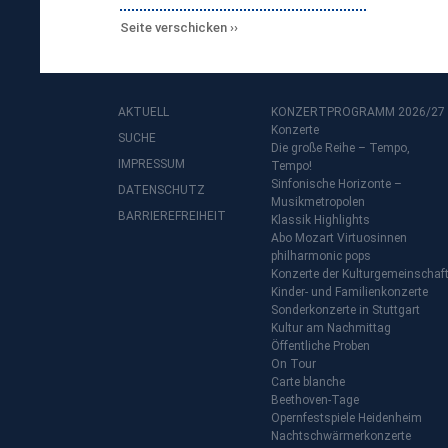
Seite verschicken
AKTUELL
KONZERTPROGRAMM 2026/27
Konzerte
SUCHE
Die große Reihe – Tempo,
IMPRESSUM
Tempo!
Sinfonische Horizonte –
DATENSCHUTZ
Musikmetropolen
BARRIEREFREIHEIT
Klassik Highlights
Abo Mozart Virtuosinnen
philharmonic pops
Konzerte der Kulturgemeinschaf
Kinder- und Familienkonzerte
Sonderkonzerte in Stuttgart
Kultur am Nachmittag
Öffentliche Proben
On Tour
Carte blanche
Beethoven-Tage
Opernfestspiele Heidenheim
Nachtschwärmerkonzerte