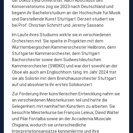
der Dokuz Eylül Universität. Nach Abschluss des
Konservatoriums zog sie 2023 nach Deutschland und
begann ihr Bachelorstudium an der Hochschule für Musik
und Darstellende Kunst Stuttgart. Derzeit studiert sie
bei Prof. Christian Schmitt und Jeremy Sassano.
Im Laufe ihres Studiums wirkte sie in verschiedenen
Orchestern mit. Sie spielte in Projekten mit dem
Württembergischen Kammerorchester Heilbronn, dem
Stuttgarter Kammerorchester, dem Stuttgart
Bachorchester sowie dem Südwestdeutschen
Kammerorchester (SWDKO) und war dort sowohl an der
Oboe als auch am Englischhorn tätig. Im Jahr 2024 trat
sie als Solistin mit dem Brenzhausorchester Stuttgart
auf und absolvierte ihr erstes Solokonzert.
Zur Förderung ihrer künstlerischen Entwicklung nahm sie
an verschiedenen Meisterkursen teil und hatte die
Gelegenheit, mit namhaften Künstlern zu arbeiten. Sie
besuchte Meisterkurse bei François Leleux, David Walter
und Pilar Fontalba sowie an der Accademia Musicale
Chigiana, wodurch sie unterschiedliche
Interpretationsansätze kennenlernte und ihre