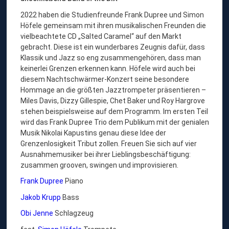
2022 haben die Studienfreunde Frank Dupree und Simon
Höfele gemeinsam mit ihren musikalischen Freunden die
vielbeachtete CD „Salted Caramel“ auf den Markt
gebracht. Diese ist ein wunderbares Zeugnis dafür, dass
Klassik und Jazz so eng zusammengehören, dass man
keinerlei Grenzen erkennen kann. Höfele wird auch bei
diesem Nachtschwärmer-Konzert seine besondere
Hommage an die größten Jazztrompeter präsentieren –
Miles Davis, Dizzy Gillespie, Chet Baker und Roy Hargrove
stehen beispielsweise auf dem Programm. Im ersten Teil
wird das Frank Dupree Trio dem Publikum mit der genialen
Musik Nikolai Kapustins genau diese Idee der
Grenzenlosigkeit Tribut zollen. Freuen Sie sich auf vier
Ausnahmemusiker bei ihrer Lieblingsbeschäftigung:
zusammen grooven, swingen und improvisieren.
Frank Dupree
Piano
Jakob Krupp
Bass
Obi Jenne
Schlagzeug