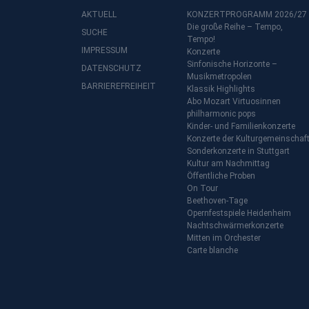
AKTUELL
KONZERTPROGRAMM 2026/27
Die große Reihe – Tempo,
SUCHE
Tempo!
IMPRESSUM
Konzerte
Sinfonische Horizonte –
DATENSCHUTZ
Musikmetropolen
BARRIEREFREIHEIT
Klassik Highlights
Abo Mozart Virtuosinnen
philharmonic pops
Kinder- und Familienkonzerte
Konzerte der Kulturgemeinschaf
Sonderkonzerte in Stuttgart
Kultur am Nachmittag
Öffentliche Proben
On Tour
Beethoven-Tage
Opernfestspiele Heidenheim
Nachtschwärmerkonzerte
Mitten im Orchester
Carte blanche