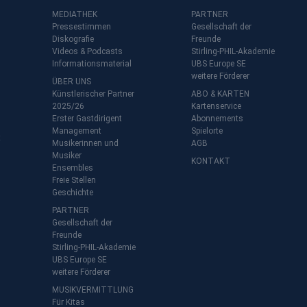
MEDIATHEK
PARTNER
Pressestimmen
Gesellschaft der
Diskografie
Freunde
Videos & Podcasts
Stirling-PHIL-Akademie
Informationsmaterial
UBS Europe SE
weitere Förderer
ÜBER UNS
Künstlerischer Partner
ABO & KARTEN
2025/26
Kartenservice
Erster Gastdirigent
Abonnements
Management
Spielorte
t
Musikerinnen und
AGB
Musiker
KONTAKT
Ensembles
Freie Stellen
Geschichte
PARTNER
Gesellschaft der
Freunde
Stirling-PHIL-Akademie
UBS Europe SE
weitere Förderer
MUSIKVERMITTLUNG
Für Kitas