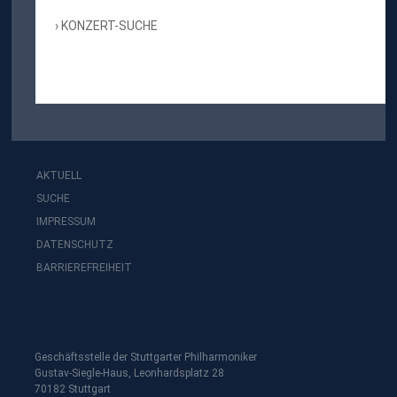
KONZERT-SUCHE
AKTUELL
SUCHE
IMPRESSUM
DATENSCHUTZ
BARRIEREFREIHEIT
Geschäftsstelle der Stuttgarter Philharmoniker
Gustav-Siegle-Haus, Leonhardsplatz 28
70182 Stuttgart