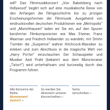
will? Das Filmmusikkonzert „Von Babelsberg nach
Hollywood“ begibt sich auf eine musikalische Reise von
den Anfängen der Filmgeschichte bis zu jetzigen
Erscheinungsformen der Filmmusik. Ausgehend von
eindrucksvollen deutschen Produktionen wie „Metropolis“
und „Münchhausen“ laden wir Sie ein, auf den Spuren
berühmter Filmkomponisten wie Max Steiner, Franz
Waxman und Friedrich Hollaender zu wandeln, mit Dmitri
Tiomkin die „Suspence“ wahrer Hitchcock-Klassiker zu
erleben und zum Abschluss in die magische Welt von
„Harry Potter“ einzutauchen. Der Schauspieler und
Musiker Axel Prahl (bekannt aus dem Münsteraner
„Tatort“) wird unterhaltsam und kurzweilig durch das
Programm führen.
Alle Konzerte der
So werden Sie
Seite
Reihe:
Abonnent unserer
verschicken
Abonnement
Konzertreihen
Sextett