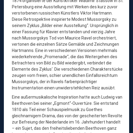
1874 organisierte der Kunstkritiker Wladimir Stassow in St.
Petersburg eine Ausstellung mit Werken des kurz zuvor
verstorbenen russischen Künstlers Viktor Hartmann.
Diese Retrospektive inspirierte Modest Mussorgsky zu
seinem Zyklus „Bilder einer Ausstellung“. Ursprünglich in
einer Fassung für Klavier entstanden und vierzig Jahre
nach Mussorgskys Tod von Maurice Ravel orchestriert,
vertonen die einzelnen Sätze Gemälde und Zeichnungen
Hartmanns. Eine in verschiedenen Versionen mehrmals
wiederkehrende „Promenade“, die das Weitergehen des
Betrachters von Bild zu Bild wiedergibt, verbindet die
Elemente des Zyklus‘. Die verschiedenen Charakterstücke
zeugen vom freien, schier unendlichen Einfallsreichtum
Mussorgskys, der in Ravels farbenprächtiger
Instrumentation einen unwiderstehlichen Reiz ausübt.
Eine außermusikalische Inspiration hatte auch Ludwig van
Beethoven bei seiner „Egmont“-Ouvertüre. Sie entstand
1810 als Teil einer Schauspielmusik zu Goethes
gleichnamigem Drama, das von der gescheiterten Revolte
zur Befreiung der Niederlande im 16. Jahrhundert handelt
– ein Sujet, das den freiheitsliebenden Beethoven ganz