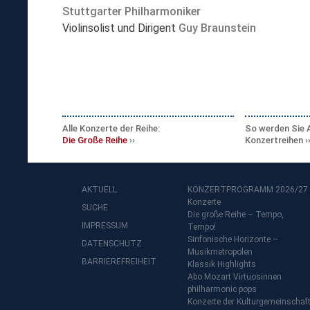
Stuttgarter Philharmoniker
Violinsolist und Dirigent
Guy Braunstein
Alle Konzerte der Reihe:
So werden Sie 
Die Große Reihe
Konzertreihen
AKTUELL
KONZERTPROGRAMM 2026/27
Konzerte
SUCHE
Die große Reihe – Tempo,
IMPRESSUM
Tempo!
Sinfonische Horizonte –
DATENSCHUTZ
Musikmetropolen
BARRIEREFREIHEIT
Klassik Highlights
Abo Mozart Virtuosinnen
philharmonic pops
Konzerte der Kulturgemeinschaf