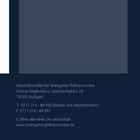
Geschäftsstelle der Stuttgarter Philharmoniker
Gustav-Siegle-Haus, Leonhardsplatz 28
70182 Stuttgart
T: 0711 216 - 88 990 (Karten und Abonnements)
F: 0711 216 - 88 991
E:
Bitte aktivieren Sie JavaScript!
www.stuttgarter-philharmoniker.de