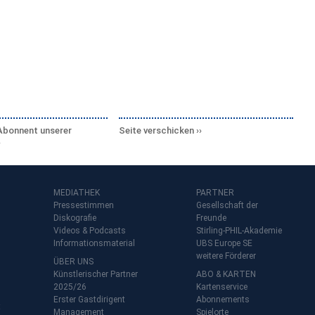
Abonnent unserer
Seite verschicken
MEDIATHEK
PARTNER
Pressestimmen
Gesellschaft der
Diskografie
Freunde
Videos & Podcasts
Stirling-PHIL-Akademie
Informationsmaterial
UBS Europe SE
weitere Förderer
ÜBER UNS
Künstlerischer Partner
ABO & KARTEN
2025/26
Kartenservice
Erster Gastdirigent
Abonnements
t
Management
Spielorte