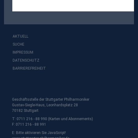
AKTUELL
SUCHE
IMPRESSUM
DATENSCHUTZ
BARRIEREFREIHEIT
Geschäftsstelle der Stuttgarter Philharmoniker
Gustav-Siegle-Haus, Leonhardsplatz 28
70182 Stuttgart
T: 0711 216 - 88 990 (Karten und Abonnements)
F: 0711 216 - 88 991
E:
Bitte aktivieren Sie JavaScript!