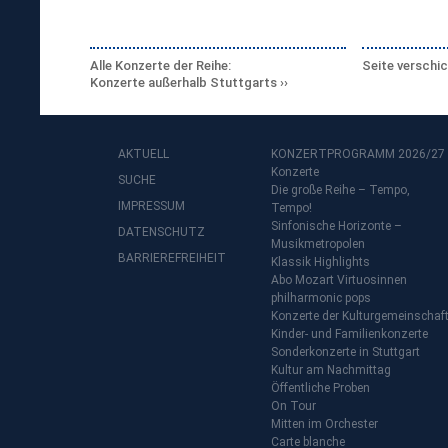
Alle Konzerte der Reihe:
Seite verschi
Konzerte außerhalb Stuttgarts
AKTUELL
KONZERTPROGRAMM 2026/27
Konzerte
SUCHE
Die große Reihe – Tempo,
IMPRESSUM
Tempo!
Sinfonische Horizonte –
DATENSCHUTZ
Musikmetropolen
BARRIEREFREIHEIT
Klassik Highlights
Abo Mozart Virtuosinnen
philharmonic pops
Konzerte der Kulturgemeinschaf
Kinder- und Familienkonzerte
Sonderkonzerte in Stuttgart
Kultur am Nachmittag
Öffentliche Proben
On Tour
Mitten im Orchester
Carte blanche