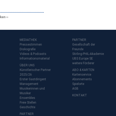
cken
MEDIATHEK
PARTNER
Pressestimmen
Gesellschaft der
Diskografie
Freunde
Videos & Podcasts
Stirling-PHIL-Akademie
Informationsmaterial
UBS Europe SE
weitere Förderer
ÜBER UNS
Künstlerischer Partner
ABO & KARTEN
2025/26
Kartenservice
Erster Gastdirigent
Abonnements
t
Management
Spielorte
Musikerinnen und
AGB
Musiker
KONTAKT
Ensembles
Freie Stellen
Geschichte
PARTNER