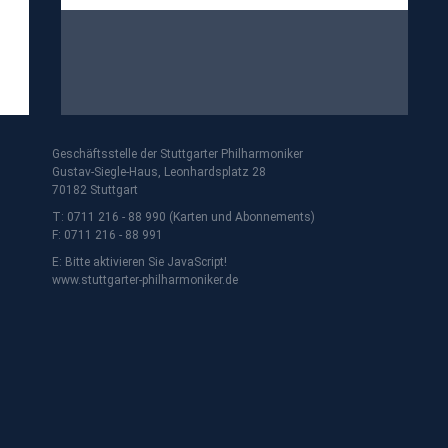
Geschäftsstelle der Stuttgarter Philharmoniker
Gustav-Siegle-Haus, Leonhardsplatz 28
70182 Stuttgart
T: 0711 216 - 88 990 (Karten und Abonnements)
F: 0711 216 - 88 991
E:
Bitte aktivieren Sie JavaScript!
www.stuttgarter-philharmoniker.de