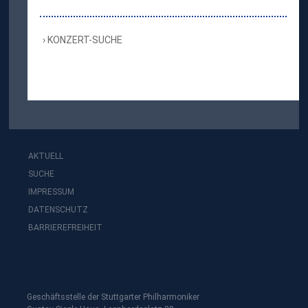
KONZERT-SUCHE
AKTUELL
SUCHE
IMPRESSUM
DATENSCHUTZ
BARRIEREFREIHEIT
Geschäftsstelle der Stuttgarter Philharmoniker