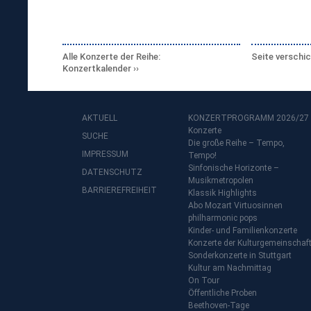
Alle Konzerte der Reihe:
Seite verschi
Konzertkalender
AKTUELL
KONZERTPROGRAMM 2026/27
Konzerte
SUCHE
Die große Reihe – Tempo,
IMPRESSUM
Tempo!
Sinfonische Horizonte –
DATENSCHUTZ
Musikmetropolen
BARRIEREFREIHEIT
Klassik Highlights
Abo Mozart Virtuosinnen
philharmonic pops
Kinder- und Familienkonzerte
Konzerte der Kulturgemeinschaf
Sonderkonzerte in Stuttgart
Kultur am Nachmittag
On Tour
Öffentliche Proben
Beethoven-Tage