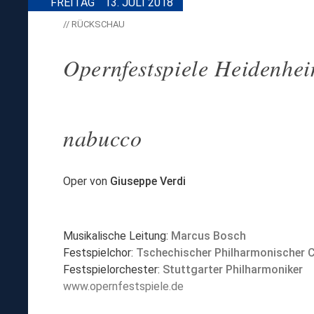
FREITAG
13. JULI 2018
// RÜCKSCHAU
Opernfestspiele Heidenhe
nabucco
Oper von
Giuseppe Verdi
Musikalische Leitung:
Marcus Bosch
Festspielchor:
Tschechischer Philharmonischer 
Festspielorchester:
Stuttgarter Philharmoniker
www.opernfestspiele.de