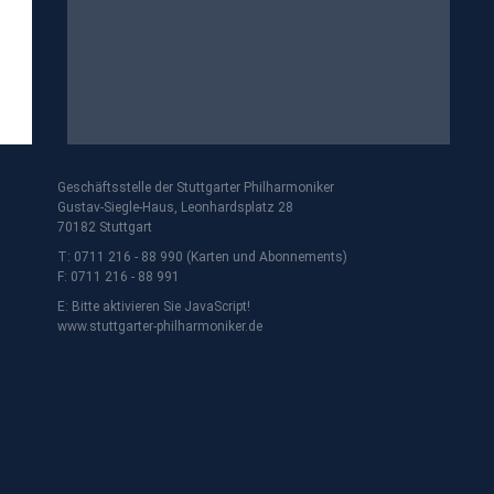
Geschäftsstelle der Stuttgarter Philharmoniker
Gustav-Siegle-Haus, Leonhardsplatz 28
70182 Stuttgart
T: 0711 216 - 88 990 (Karten und Abonnements)
F: 0711 216 - 88 991
E:
Bitte aktivieren Sie JavaScript!
www.stuttgarter-philharmoniker.de