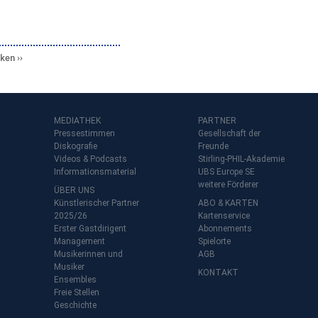
cken
MEDIATHEK
PARTNER
Pressestimmen
Gesellschaft der
Diskografie
Freunde
Videos & Podcasts
Stirling-PHIL-Akademie
Informationsmaterial
UBS Europe SE
weitere Förderer
ÜBER UNS
Künstlerischer Partner
ABO & KARTEN
2025/26
Kartenservice
Erster Gastdirigent
Abonnements
Management
Spielorte
t
Musikerinnen und
AGB
Musiker
KONTAKT
Ensembles
Freie Stellen
Geschichte