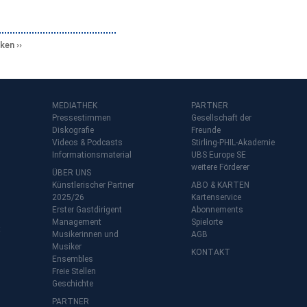
cken
MEDIATHEK
PARTNER
Pressestimmen
Gesellschaft der
Diskografie
Freunde
Videos & Podcasts
Stirling-PHIL-Akademie
Informationsmaterial
UBS Europe SE
weitere Förderer
ÜBER UNS
Künstlerischer Partner
ABO & KARTEN
2025/26
Kartenservice
Erster Gastdirigent
Abonnements
Management
Spielorte
t
Musikerinnen und
AGB
Musiker
KONTAKT
Ensembles
Freie Stellen
Geschichte
PARTNER