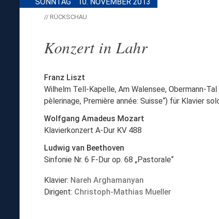
SONNTAG
10. NOVEMBER 2013
// RÜCKSCHAU
Konzert in Lahr
Franz Liszt
Wilhelm Tell-Kapelle, Am Walensee, Obermann-Tal
pèlerinage, Première année: Suisse“) für Klavier sol
Wolfgang Amadeus Mozart
Klavierkonzert A-Dur KV 488
Ludwig van Beethoven
Sinfonie Nr. 6 F-Dur op. 68 „Pastorale“
Klavier:
Nareh Arghamanyan
Dirigent:
Christoph-Mathias Mueller