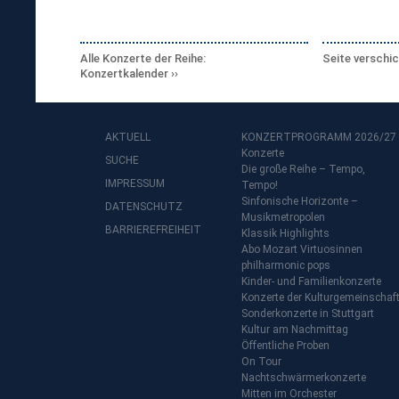
Alle Konzerte der Reihe:
Seite verschi
Konzertkalender
AKTUELL
KONZERTPROGRAMM 2026/27
Konzerte
SUCHE
Die große Reihe – Tempo,
IMPRESSUM
Tempo!
Sinfonische Horizonte –
DATENSCHUTZ
Musikmetropolen
BARRIEREFREIHEIT
Klassik Highlights
Abo Mozart Virtuosinnen
philharmonic pops
Kinder- und Familienkonzerte
Konzerte der Kulturgemeinschaf
Sonderkonzerte in Stuttgart
Kultur am Nachmittag
Öffentliche Proben
On Tour
Nachtschwärmerkonzerte
Mitten im Orchester