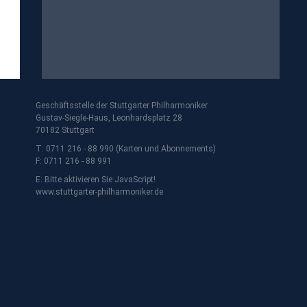
Geschäftsstelle der Stuttgarter Philharmoniker
Gustav-Siegle-Haus, Leonhardsplatz 28
70182 Stuttgart
T: 0711 216 - 88 990 (Karten und Abonnements)
F: 0711 216 - 88 991
E:
Bitte aktivieren Sie JavaScript!
www.stuttgarter-philharmoniker.de