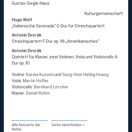
Gustav-Siegle-Haus
Kulturgemeinschaft
Hugo Wolf
„Italienische Serenade“ G-Dur für Streichquartett
Antonin Dvorák
Streichquartett F-Dur op. 96 „Amerikanisches“
Antonin Dvorák
Quintett für Klavier, zwei Violinen, Viola und Violoncello A-
Dur op. 81
Violine:
Karina Kuzumi
und
Sung-Hsin Helbig Huang
Viola:
Martin Höfler
Violoncello:
Bernhard Lörcher
Klavier:
Daniel Röhm
Alle Konzerte der
Seite verschicken
Reihe: