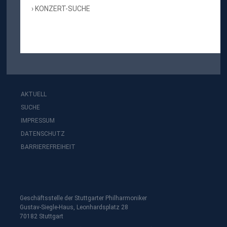
KONZERT-SUCHE
AKTUELL
SUCHE
IMPRESSUM
DATENSCHUTZ
BARRIEREFREIHEIT
Geschäftsstelle der Stuttgarter Philharmoniker
Gustav-Siegle-Haus, Leonhardsplatz 28
70182 Stuttgart